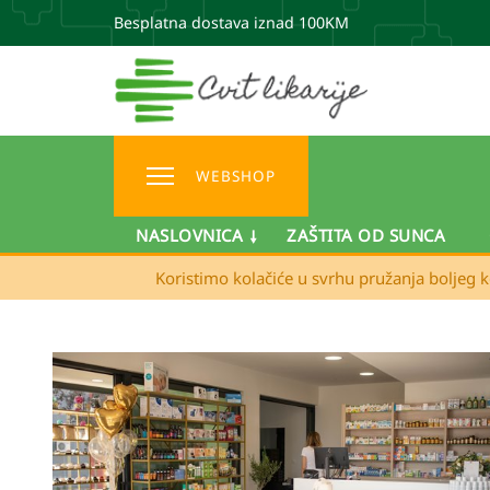
Besplatna dostava iznad 100KM
WEBSHOP
NASLOVNICA
ZAŠTITA OD SUNCA
Koristimo kolačiće u svrhu pružanja boljeg k