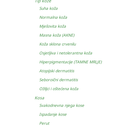
Tip kože
Suha koža
Normalna koža
Mješovita koža
Masna koža (AKNE)
Koža sklona crvenilu
Osjetljiva i netolerantna koža
Hiperpigmentacije (TAMNE MRLJE)
Atopijski dermatitis
Seboroični dermatitis
Ožiljci i oštećena koža
Kosa
Svakodnevna njega kose
Ispadanje kose
Perut