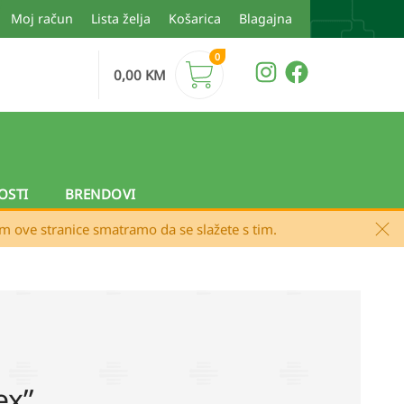
Moj račun
Lista želja
Košarica
Blagajna
0
0,00
KM
OSTI
BRENDOVI
em ove stranice smatramo da se slažete s tim.
ex”