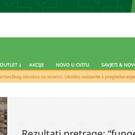
OUTLET
AKCIJE
NOVO U CVITU
SAVJETI & NOV
orisničkog iskustva na stranici. Ukoliko nastavite s pregledavanj
Rezultati pretrage: “fung