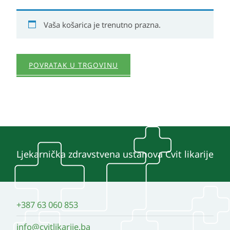
Vaša košarica je trenutno prazna.
POVRATAK U TRGOVINU
Ljekarnička zdravstvena ustanova Cvit likarije
+387 63 060 853
info@cvitlikarije.ba