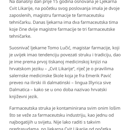
Na današnji dan prije 15 godina osnovana je Ljekarna
Cvit Likarije, na početku svog poslovanja imala je dvoje
zaposlenih, magistru farmacije te farmaceutsku
tehničarku. Danas ljekarna ima dva farmaceutska tima
koje čine dvije magistre farmacije te tri farmaceutske
tehničarke.
Suosnivač ljekarne Tomo Lučić, magistar farmacije, koji
je uvijek imao tendenciju povezati struku i tradiciju, dao
je ime prema prvoj tiskanoj medicinskoj knjizi na
hrvatskom jeziku – „Cvit Likarije“, riječ je o pravilima
salernske medicinske škole koja je fra Emerik Pavić
preveo na ilirski ili dalmatinski – lingua Illyrica sive
Dalmatica – kako se u ono doba nazivao hrvatski
književni jezik.
Farmaceutska struka je kontaminirana svim onim lošim
što se veže za farmaceutsku industriju, kao jednu od
najbogatijih u svijetu. Nije lako raditi s takvim
predrasudama, no ljekarna Cvit Likarije od početka