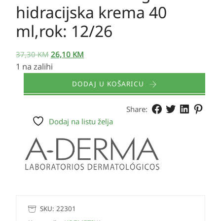
hidracijska krema 40
ml,rok: 12/26
37,30
KM
26,10
KM
1 na zalihi
DODAJ U KOŠARICU
Share:
Dodaj na listu želja
SKU:
22301