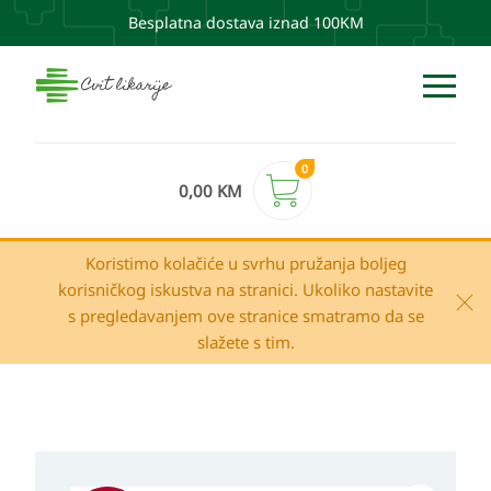
Besplatna dostava iznad 100KM
0
0,00
KM
Koristimo kolačiće u svrhu pružanja boljeg
korisničkog iskustva na stranici. Ukoliko nastavite
s pregledavanjem ove stranice smatramo da se
slažete s tim.
Izvorna
Trenutna
A-