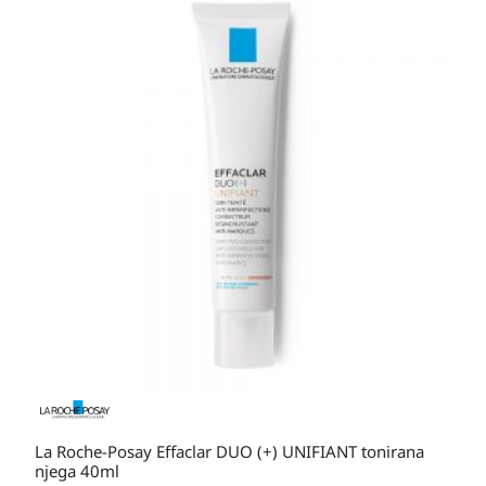
cijena:
od
39,50 KM
do
41,00 KM
La Roche-Posay Effaclar DUO (+) UNIFIANT tonirana
njega 40ml