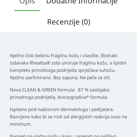
Opis
Dodatne Informacije
Recenzije (0)
Nježno čisti bebinu fragilnu kožu i vlasište. Ekstrakt
izdanaka Rhealba® zobi umiruje fragilnu kožu, a lipidni
kompleks prirodnoga podrijetla sprječava suhoću.
Nježno parfimirano. Bez sapuna. Ne peče za oči.
Nova CLEAN & GREEN formula: 87 % sastojaka
prirodnoga podrijetla, biorazgradiva* formula.
Ispitano pod nadzorom dermatologa i pedijatara.
Razvijeno kako bi se rizik od alergijskih reakcija sveo na
minimum.
Nanijeti na vlažnu kožu i kosu, zapjeniti pa pažljivo