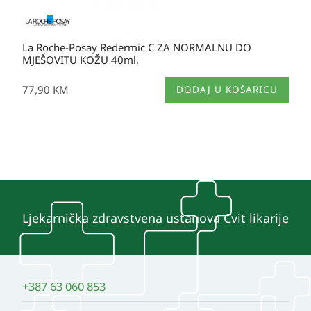
La Roche-Posay Redermic C ZA NORMALNU DO
MJEŠOVITU KOŽU 40ml,
77,90
KM
DODAJ U KOŠARICU
Ljekarnička zdravstvena ustanova Cvit likarije
+387 63 060 853