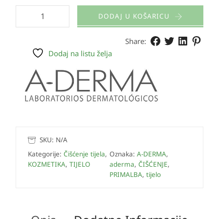
DODAJ U KOŠARICU
Share:
Dodaj na listu želja
SKU:
N/A
Kategorije:
Čišćenje tijela
,
Oznaka:
A-DERMA
,
KOZMETIKA
,
TIJELO
aderma
,
ČIŠĆENJE
,
PRIMALBA
,
tijelo