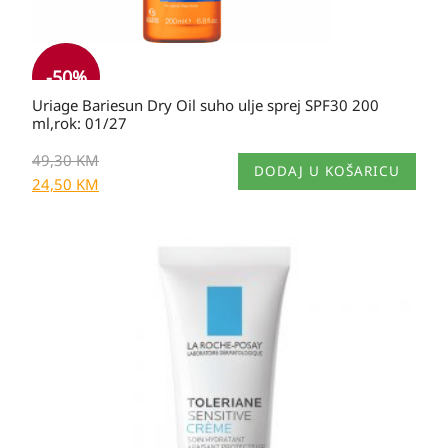
-
50
%
Uriage Bariesun Dry Oil suho ulje sprej SPF30 200
ml,rok: 01/27
49,30
KM
DODAJ U KOŠARICU
24,50
KM