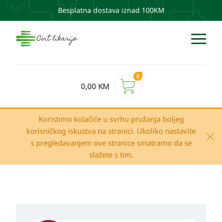
Besplatna dostava iznad 100KM
0
0,00
KM
Koristimo kolačiće u svrhu pružanja boljeg
korisničkog iskustva na stranici. Ukoliko nastavite
s pregledavanjem ove stranice smatramo da se
slažete s tim.
Izvorna
Trenutna
A-