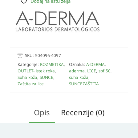
Dodaj na listu želja
SKU:
504096-4097
Kategorije:
KOZMETIKA
,
Oznaka:
A-DERMA
,
OUTLET- istek roka
,
aderma
,
LICE
,
spf 50
,
Suha koža
,
SUNCE
,
suha koža
,
Zaštita za lice
SUNCEZAŠTITA
Opis
Recenzije (0)