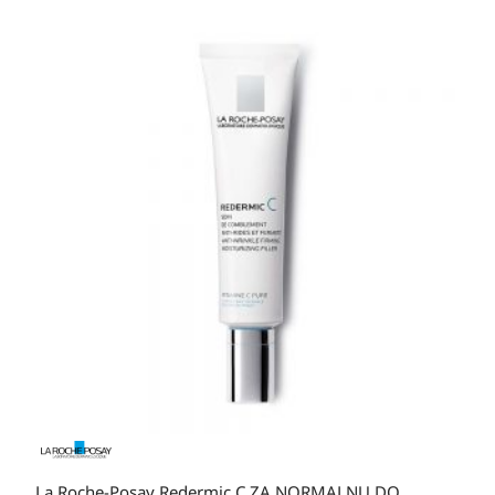
La Roche-Posay Redermic C ZA NORMALNU DO