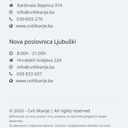
Kardinala Stepinca 37A
info@cvitlikarije.ba
036/655-276
www.cvitlikarije.ba
Nova poslovnica Ljubuški
8:00h - 21:00h
Hrvatskih kraljeva 22A
info@cvitlikarije.ba
039 833 607
www.cvitlikarije.ba
© 2026 - Cvit likarije | All rights reserved
Informacije na ovoj stranici nisu zamjena za liječnički pregled ili savjet
ljekarnika.
Za obavijesti o mjerama opreza, rizicima i nuspojavama obratite se svom