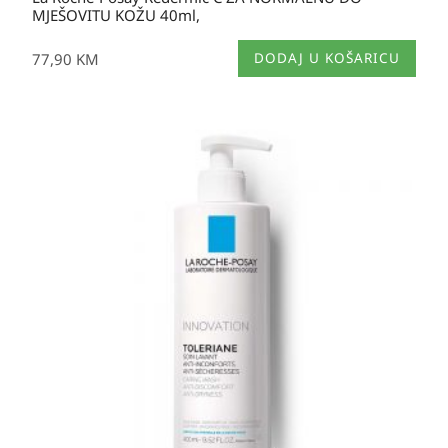
MJEŠOVITU KOŽU 40ml,
77,90
KM
DODAJ U KOŠARICU
Raspon
cijena:
od
29,65 KM
do
37,60 KM