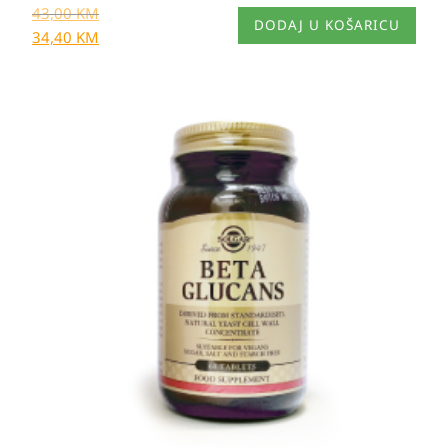
43,00
KM
DODAJ U KOŠARICU
34,40
KM