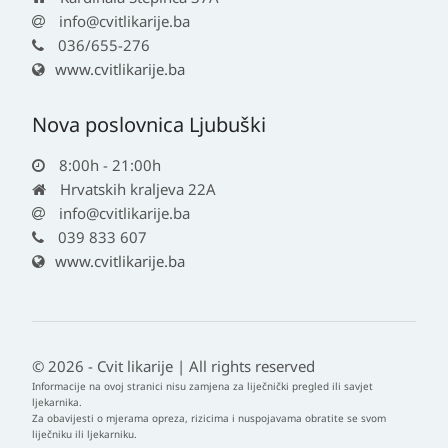
info@cvitlikarije.ba
036/655-276
www.cvitlikarije.ba
Nova poslovnica Ljubuški
8:00h - 21:00h
Hrvatskih kraljeva 22A
info@cvitlikarije.ba
039 833 607
www.cvitlikarije.ba
© 2026 - Cvit likarije | All rights reserved
Informacije na ovoj stranici nisu zamjena za liječnički pregled ili savjet
ljekarnika.
Za obavijesti o mjerama opreza, rizicima i nuspojavama obratite se svom
liječniku ili ljekarniku.