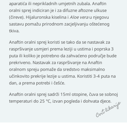
aparatića ili neprikladnih umjetnih zubala. Anaftin
oralni sprej indiciran je i za difuzne aftozne ulkuse
(čireve). Hijaluronska kiselina i
Aloe vera
u njegovu
sastavu pomažu prirodnom zacjeljivanju oštećenog
tkiva.
Anaftin oralni sprej koristi se tako da se nastavak za
raspršivanje usmjeri prema leziji u ustima i poprska 3
puta ili koliko je potrebno da zahvaćeno područje bude
prekriveno. Nastavak za raspršivanje na Anaftin
oralnom spreju pomaže da sredstvo maksimalno
učinkovito prekrije lezije u ustima. Koristiti 3-4 puta na
dan, a prema potrebi i češće.
Anaftin oralni sprej sadrži 15ml otopine, čuva se sobnoj
temperaturi do 25
°C
, izvan pogleda i dohvata djece.