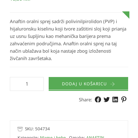
Anaftin oralni sprej sadrži polivinilpirolidon (PVP) i
hijaluronsku kiselinu koji tvore zaštitini sloj koji prianja
uz usnu šupljinu kao mehanička barijera prema
zahvaćenim područjima. Anaftin oralni sprej na taj
način ublažava bol koja nastaje zbog izloženosti
živčanih završetaka.
DODAJ U KOŠARICU
Share:
SKU:
504734
Kategorije:
Mame i bebe
,
Oznake:
ANAFTIN
,