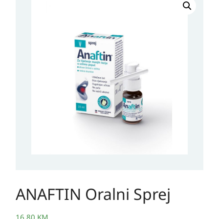
Oralni
Sprej
količina
ANAFTIN Oralni Sprej
16,80
KM