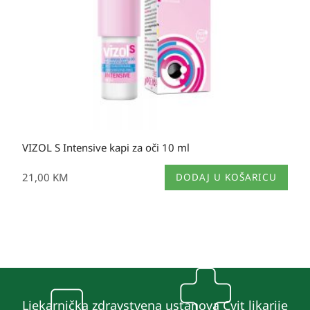
VIZOL S Intensive kapi za oči 10 ml
21,00
KM
DODAJ U KOŠARICU
Ljekarnička zdravstvena ustanova Cvit likarije