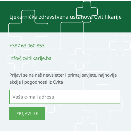
Ljekarnička zdravstvena ustanova Cvit likarije
+387 63 060 853
info@cvitlikarije.ba
Prijavi se na naš newsletter i primaj savjete, najnovije
akcije i pogodnosti iz Cvita