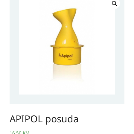
posuda
količina
APIPOL posuda
16,50
KM