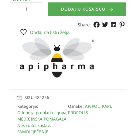
DODAJ U KOŠARICU
Share:
Dodaj na listu želja
SKU:
424256
Kategorije:
Oznake:
APIPOL
,
KAPI
,
Grlobolja prehlada i gripa
,
PROPOLIS
MEDICINSKA POMAGALA
,
Nos i dišni sustav
,
SAMOLIJEČENJE