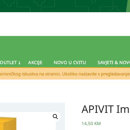
OUTLET
AKCIJE
NOVO U CVITU
SAVJETI & NOV
orisničkog iskustva na stranici. Ukoliko nastavite s pregledavanj
APIVIT I
APIVIT
Imuno
C
14,50
KM