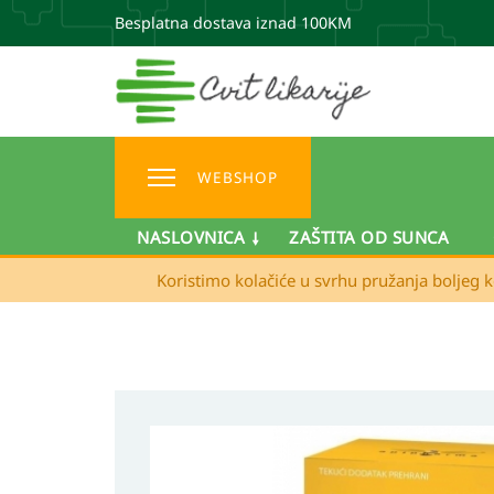
Besplatna dostava iznad 100KM
WEBSHOP
NASLOVNICA
ZAŠTITA OD SUNCA
Koristimo kolačiće u svrhu pružanja boljeg k