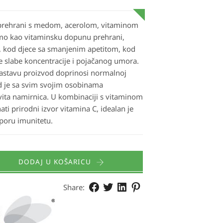
prehrani s medom, acerolom, vitaminom
mo kao vitaminsku dopunu prehrani,
će, kod djece sa smanjenim apetitom, kod
 slabe koncentracije i pojačanog umora.
astavu proizvod doprinosi normalnoj
ed je sa svim svojim osobinama
ovita namirnica. U kombinaciji s vitaminom
nati prirodni izvor vitamina C, idealan je
poru imunitetu.
DODAJ U KOŠARICU
Share: