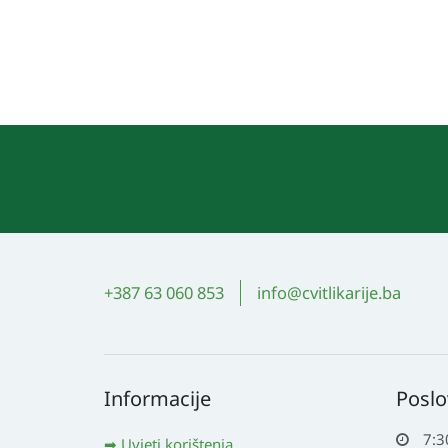
+387 63 060 853
info@cvitlikarije.ba
Informacije
Poslo
7:3
Uvjeti korištenja