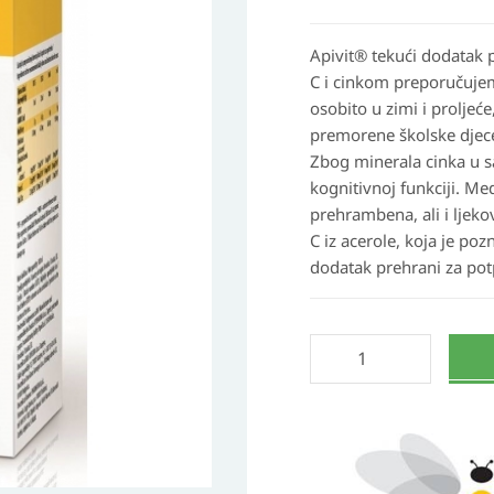
količina
Apivit®
tekući dodatak 
C i cinkom preporučuje
osobito u zimi i prolje
premorene školske djece
Zbog minerala cinka u s
kognitivnoj funkciji. M
prehrambena, ali i ljek
C iz acerole, koja je poz
dodatak prehrani za pot