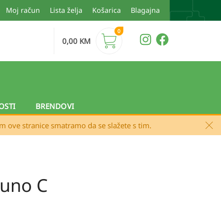
Moj račun
Lista želja
Košarica
Blagajna
0
0,00
KM
OSTI
BRENDOVI
em ove stranice smatramo da se slažete s tim.
muno C