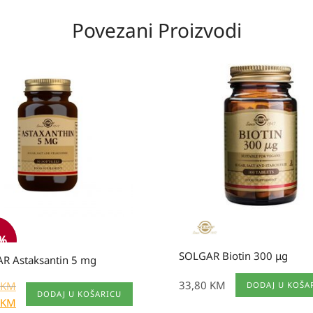
Povezani Proizvodi
na
utna
a
a
0 KM.
0 KM.
0%
SOLGAR Biotin 300 μg
R Astaksantin 5 mg
33,80
KM
KM
DODAJ U KOŠA
DODAJ U KOŠARICU
KM