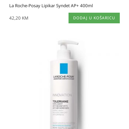
La Roche-Posay Lipikar Syndet AP+ 400ml
42,20
KM
DODAJ U KOŠARICU
Raspon
cijena:
od
29,65 KM
do
37,60 KM