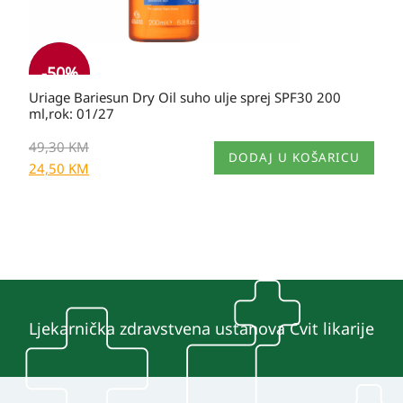
-
50
%
Uriage Bariesun Dry Oil suho ulje sprej SPF30 200
ml,rok: 01/27
49,30
KM
DODAJ U KOŠARICU
24,50
KM
Ljekarnička zdravstvena ustanova Cvit likarije