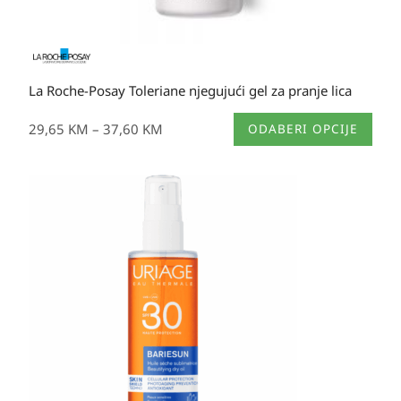
La Roche-Posay Toleriane njegujući gel za pranje lica
Ovaj
29,65
KM
–
37,60
KM
ODABERI OPCIJE
proizvod
ima
više
Izvorna
Trenutna
varijanti.
cijena
cijena
Opcije
bila
je:
se
je:
24,50 KM.
mogu
49,30 KM.
odabrati
na
stranici
proizvoda