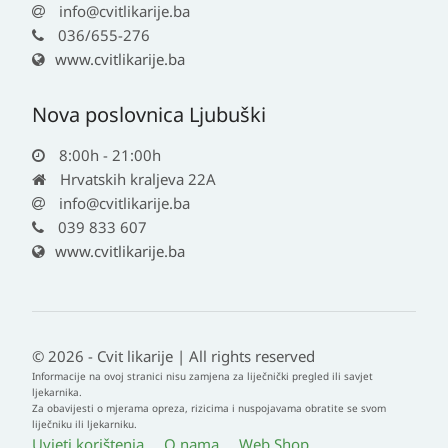
info@cvitlikarije.ba
036/655-276
www.cvitlikarije.ba
Nova poslovnica Ljubuški
8:00h - 21:00h
Hrvatskih kraljeva 22A
info@cvitlikarije.ba
039 833 607
www.cvitlikarije.ba
© 2026 - Cvit likarije | All rights reserved
Informacije na ovoj stranici nisu zamjena za liječnički pregled ili savjet
ljekarnika.
Za obavijesti o mjerama opreza, rizicima i nuspojavama obratite se svom
liječniku ili ljekarniku.
Uvjeti korištenja
O nama
Web Shop