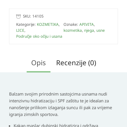
SKU:
14105
Kategorije:
KOZMETIKA
,
Oznake:
APIVITA
,
LICE
,
kozmetika
,
njega
,
usne
Područje oko očiju i usana
Opis
Recenzije (0)
Balzam svojim prirodnim sastojcima usnama nudi
intenzivnu hidratizaciju i SPF zaštitu te je idealan za
nanošenje prilikom izlaganja suncu ili pak za vrijeme
igranja zimskih sportova.
Kakao maslac dubinski hidratizira i održava