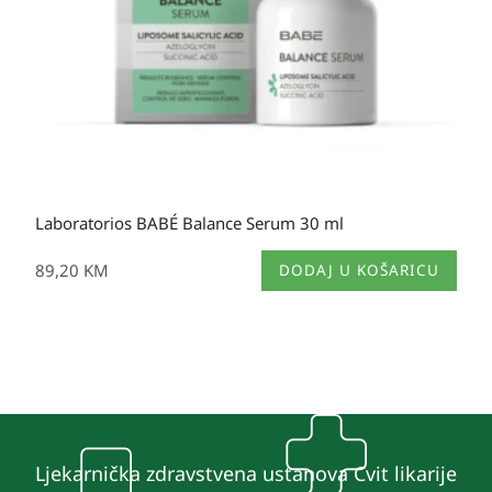
Laboratorios BABÉ Balance Serum 30 ml
89,20
KM
DODAJ U KOŠARICU
Ljekarnička zdravstvena ustanova Cvit likarije