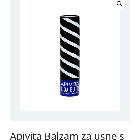
Balzam
za
usne
s
kakao
maslacem
količina
Apivita Balzam za usne s