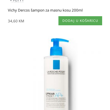
Vichy Dercos šampon za masnu kosu 200ml
34,60
KM
DODAJ U KOŠARICU