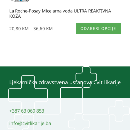
La Roche-Posay Micelarna voda ULTRA REAKTIVNA
KOŽA
Ovaj
20,80
KM
–
36,60
KM
ODABERI OPCIJE
proizvod
ima
više
varijanti.
Opcije
se
mogu
Ljekarnička zdravstvena ustanova Cvit likarije
odabrati
na
stranici
+387 63 060 853
proizvoda
info@cvitlikarije.ba