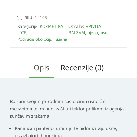
SKU:
14103
Kategorije:
KOZMETIKA
,
Oznake:
APIVITA
,
LICE
,
BALZAM
,
njega
,
usne
Područje oko očiju i usana
Opis
Recenzije (0)
Balzam svojim prirodnim sastojcima usne čini
mekanima te im nudi zaštitni faktor prilikom izlaganja
sunčevim zrakama.
Kamilica i pantenol umiruju te hidratiziraju usne,
ostavljajući ih mekima.