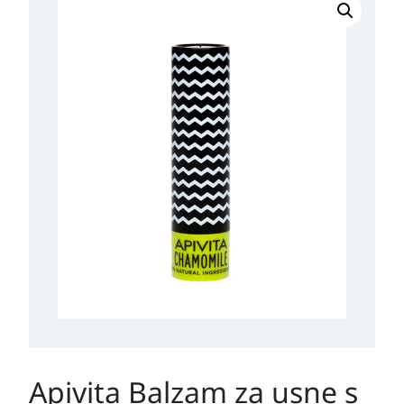
Balzam
za
usne
s
kamilicom
količina
Apivita Balzam za usne s