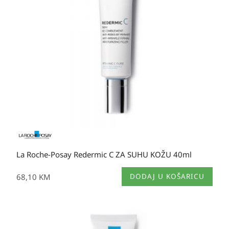
La Roche-Posay Redermic C ZA SUHU KOŽU 40ml
68,10
KM
DODAJ U KOŠARICU
Raspon
cijena: