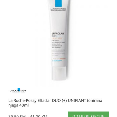
od
39,50 KM
do
41,00 KM
La Roche-Posay Effaclar DUO (+) UNIFIANT tonirana
njega 40ml
Ovaj
39,50
KM
–
41,00
KM
ODABERI OPCIJE