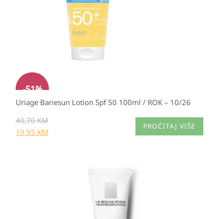
-
51
%
Uriage Bariesun Lotion Spf 50 100ml / ROK – 10/26
40,70
KM
PROČITAJ VIŠE
19,95
KM