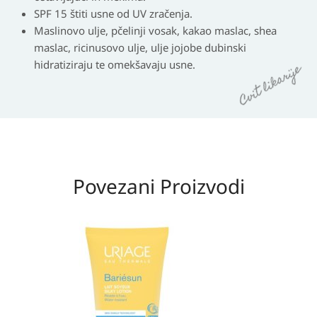
SPF 15 štiti usne od UV zračenja.
Maslinovo ulje, pčelinji vosak, kakao maslac, shea
maslac, ricinusovo ulje, ulje jojobe dubinski
hidratiziraju te omekšavaju usne.
Povezani Proizvodi
Izvorna
Trenutna
cijena
cijena
bila
je:
je:
19,95 KM.
40,70 KM.