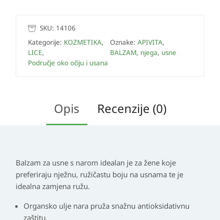
SKU:
14106
Kategorije:
KOZMETIKA
,
Oznake:
APIVITA
,
LICE
,
BALZAM
,
njega
,
usne
Područje oko očiju i usana
Opis
Recenzije (0)
Balzam za usne s narom idealan je za žene koje
preferiraju nježnu, ružičastu boju na usnama te je
idealna zamjena ružu.
Organsko ulje nara pruža snažnu antioksidativnu
zaštitu.