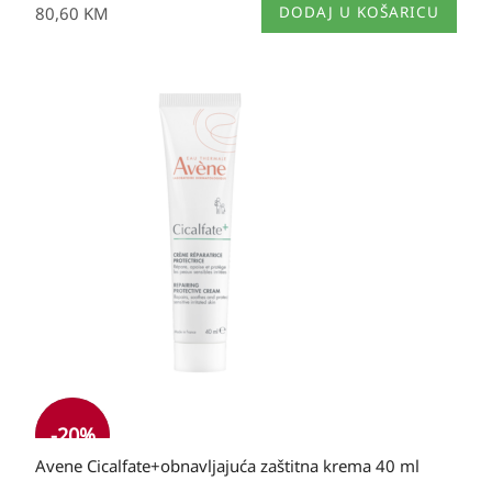
80,60
KM
DODAJ U KOŠARICU
Izvorna
Trenutna
cijena
cijena
bila
je:
je:
21,20 KM.
21,20 KM.
-20%
Avene Cicalfate+obnavljajuća zaštitna krema 40 ml