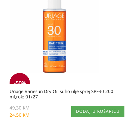
bila
je:
je:
24,50 KM.
49,30 KM.
-
50
%
Uriage Bariesun Dry Oil suho ulje sprej SPF30 200
ml,rok: 01/27
49,30
KM
DODAJ U KOŠARICU
24,50
KM