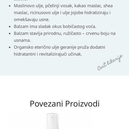
Maslinovo ulje, pčelinji vosak, kakao maslac, shea
maslac, ricinusovo ulje i ulje jojobe hidratiziraju i
omekšavaju usne.
Balzam ima sladak okus bobičastog voća.
Balzam stavlja prirodnu, ružičasto – crvenu boju na
usnama.
Organsko eterično ulje geranije pruža dodatni
hidratantni i revitalizirajući učinak.
Povezani Proizvodi
Izvorna
Trenutna
cijena
cijena