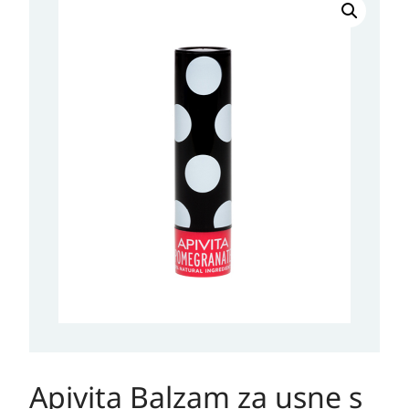
Balzam
za
usne
s
narom
količina
Apivita Balzam za usne s