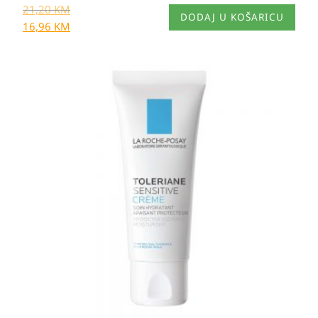
21,20
KM
DODAJ U KOŠARICU
16,96
KM