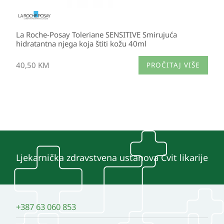
La Roche-Posay Toleriane SENSITIVE Smirujuća
hidratantna njega koja štiti kožu 40ml
40,50
KM
PROČITAJ VIŠE
Ljekarnička zdravstvena ustanova Cvit likarije
+387 63 060 853