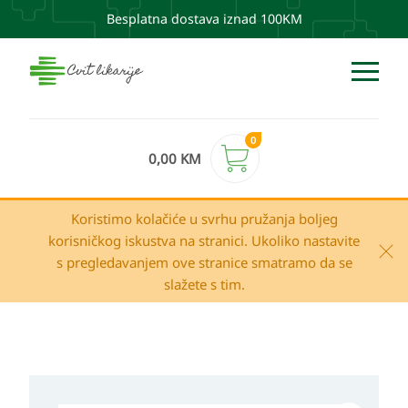
Besplatna dostava iznad 100KM
0
0,00
KM
Koristimo kolačiće u svrhu pružanja boljeg
korisničkog iskustva na stranici. Ukoliko nastavite
s pregledavanjem ove stranice smatramo da se
slažete s tim.
Apivita