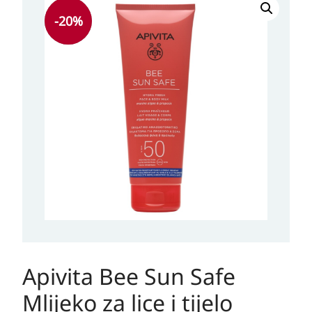
cijena
cijena
-20%
bila
je:
je:
48,10 KM.
48,10 KM.
Apivita Bee Sun Safe
Mlijeko za lice i tijelo