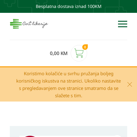
Besplatna dostava iznad 100KM
0
0,00
KM
Koristimo kolačiće u svrhu pružanja boljeg
korisničkog iskustva na stranici. Ukoliko nastavite
s pregledavanjem ove stranice smatramo da se
slažete s tim.
Izvorna
Trenutna