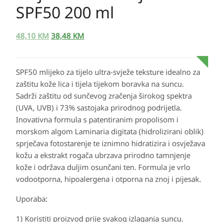
SPF50 200 ml
48,10
KM
38,48
KM
SPF50 mlijeko za tijelo ultra-svježe teksture idealno za
zaštitu kože lica i tijela tijekom boravka na suncu.
Sadrži zaštitu od sunčevog zračenja širokog spektra
(UVA, UVB) i 73% sastojaka prirodnog podrijetla.
Inovativna formula s patentiranim propolisom i
morskom algom Laminaria digitata (hidrolizirani oblik)
sprječava fotostarenje te iznimno hidratizira i osvježava
kožu a ekstrakt rogača ubrzava prirodno tamnjenje
kože i održava duljim osunčani ten. Formula je vrlo
vodootporna, hipoalergena i otporna na znoj i pijesak.
Uporaba:
1) Koristiti proizvod prije svakog izlaganja suncu.