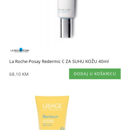
La Roche-Posay Redermic C ZA SUHU KOŽU 40ml
68,10
KM
DODAJ U KOŠARICU
Izvorna
Trenutna
cijena
cijena
bila
je:
je:
19,95 KM.
40,70 KM.