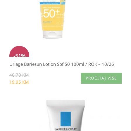
-
51
%
Uriage Bariesun Lotion Spf 50 100ml / ROK – 10/26
40,70
KM
PROČITAJ VIŠE
19,95
KM