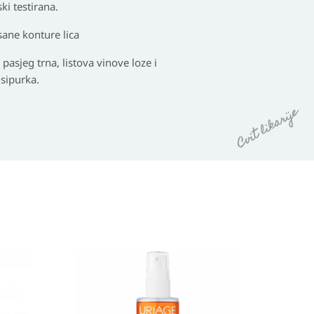
ki testirana.
sane konture lica
 pasjeg trna, listova vinove loze i
 sipurka.
Izvorna
Trenutna
cijena
cijena
bila
je: