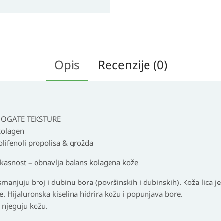
Opis
Recenzije (0)
 BOGATE TEKSTURE
 kolagen
ifenoli propolisa & grožđa
ikasnost – obnavlja balans kolagena kože
smanjuju broj i dubinu bora (površinskih i dubinskih). Koža lica je
e. Hijaluronska kiselina hidrira kožu i popunjava bore.
 njeguju kožu.