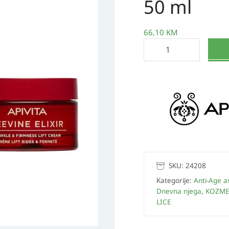
50 ml
anti
age
krema
66,10
KM
bogate
teksture
50
ml
količina
SKU:
24208
Kategorije:
Anti-Age a
Dnevna njega
,
KOZME
LICE