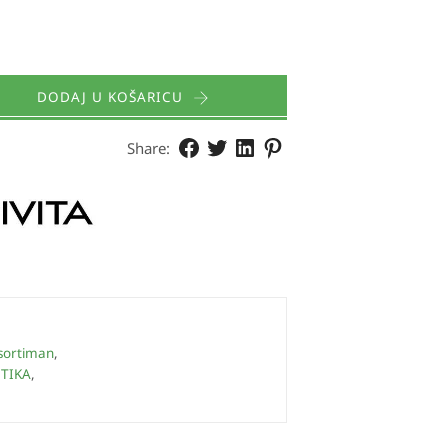
DODAJ U KOŠARICU
Share:
sortiman
,
TIKA
,