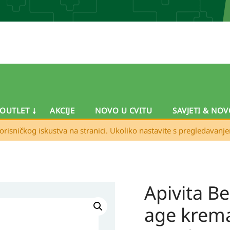
OUTLET
AKCIJE
NOVO U CVITU
SAVJETI & NOV
orisničkog iskustva na stranici. Ukoliko nastavite s pregledavanj
Apivita Be
Apivita
Beevine
age krema
Elixir