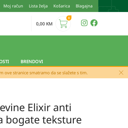
Moj račun
Lista želja
Košarica
Blagajna
0
0,00
KM
OSTI
BRENDOVI
em ove stranice smatramo da se slažete s tim.
evine Elixir anti
 bogate teksture