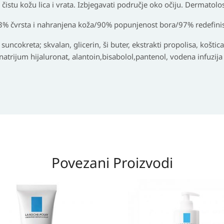
istu kožu lica i vrata. Izbjegavati područje oko očiju. Dermatolos
 93% čvrsta i nahranjena koža/90% popunjenost bora/97% redefini
suncokreta; skvalan, glicerin, ši buter, ekstrakti propolisa, koštica
, natrijum hijaluronat, alantoin,bisabolol,pantenol, vodena infuzija
Povezani Proizvodi