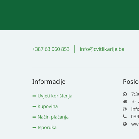
+387 63 060 853
info@cvitlikarije.ba
Informacije
Poslo
7:3
Uvjeti korištenja
dr.
Kupovina
inf
039
Način plaćanja
www.
Isporuka