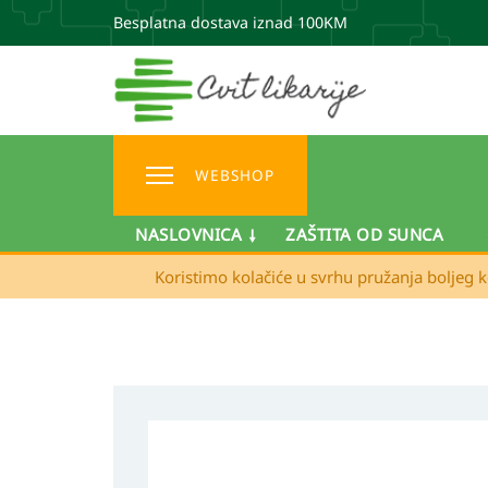
Besplatna dostava iznad 100KM
WEBSHOP
NASLOVNICA
ZAŠTITA OD SUNCA
Koristimo kolačiće u svrhu pružanja boljeg k