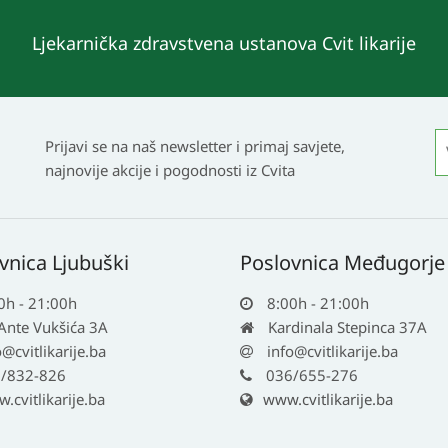
Ljekarnička zdravstvena ustanova Cvit likarije
Prijavi se na naš newsletter i primaj savjete,
najnovije akcije i pogodnosti iz Cvita
vnica Ljubuški
Poslovnica Međugorje
0h - 21:00h
8:00h - 21:00h
 Ante Vukšića 3A
Kardinala Stepinca 37A
o@cvitlikarije.ba
info@cvitlikarije.ba
/832-826
036/655-276
cvitlikarije.ba
www.cvitlikarije.ba