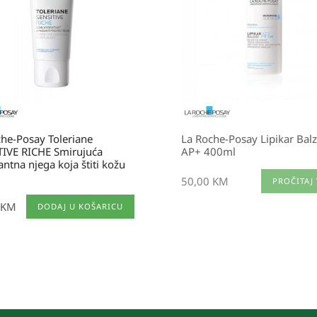
he-Posay Toleriane
La Roche-Posay Lipikar Bal
TIVE RICHE Smirujuća
AP+ 400ml
antna njega koja štiti kožu
50,00
KM
PROČITAJ 
KM
DODAJ U KOŠARICU