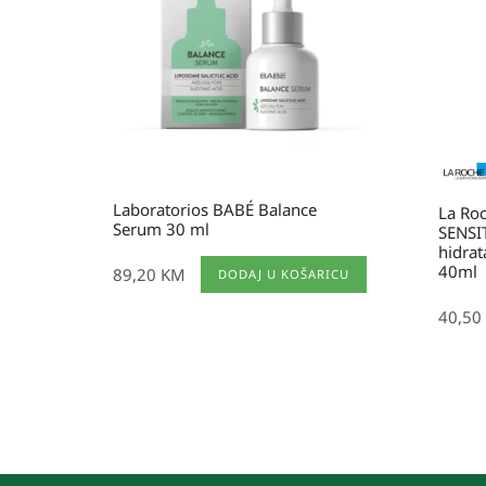
Laboratorios BABÉ Balance
La Roc
Serum 30 ml
SENSI
hidrat
40ml
89,20
KM
DODAJ U KOŠARICU
40,50