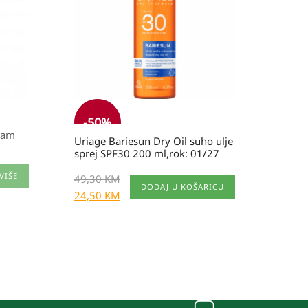
je:
24,50 KM.
49,30 KM.
-
50
%
zam
Uriage Bariesun Dry Oil suho ulje
sprej SPF30 200 ml,rok: 01/27
VIŠE
49,30
KM
DODAJ U KOŠARICU
24,50
KM