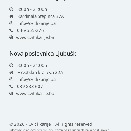
8:00h - 21:00h
Kardinala Stepinca 37A
info@cvitlikarije.ba
036/655-276
www.cvitlikarije.ba
Nova poslovnica Ljubuški
8:00h - 21:00h
Hrvatskih kraljeva 22A
info@cvitlikarije.ba
039 833 607
www.cvitlikarije.ba
© 2026 - Cvit likarije | All rights reserved
Informacije na ovoj stranici nisu zamjena za liječnički pregled ili savjet