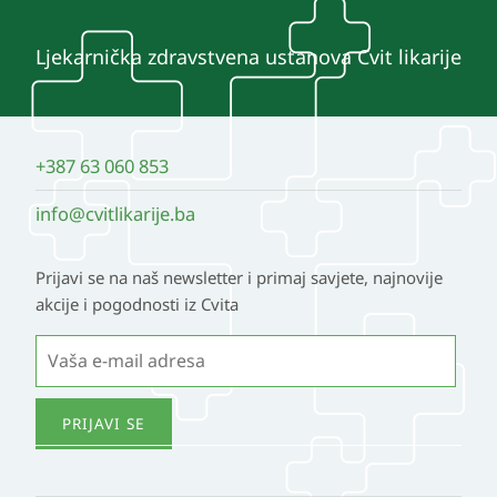
Ljekarnička zdravstvena ustanova Cvit likarije
+387 63 060 853
info@cvitlikarije.ba
Prijavi se na naš newsletter i primaj savjete, najnovije
akcije i pogodnosti iz Cvita