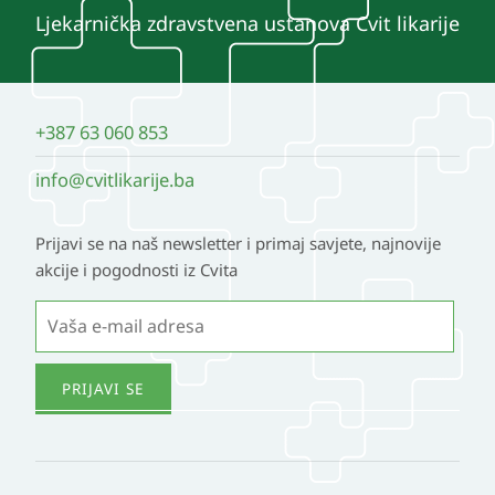
mogu
Ljekarnička zdravstvena ustanova Cvit likarije
odabrati
na
stranici
+387 63 060 853
proizvoda
info@cvitlikarije.ba
Prijavi se na naš newsletter i primaj savjete, najnovije
akcije i pogodnosti iz Cvita