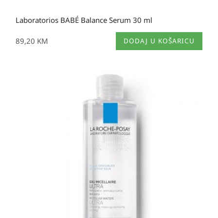
Laboratorios BABÉ Balance Serum 30 ml
89,20
KM
DODAJ U KOŠARICU
Raspon
cijena:
od
20,70 KM
do
36,00 KM