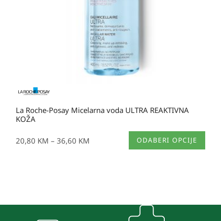
proizvoda
La Roche-Posay Micelarna voda ULTRA REAKTIVNA
KOŽA
Ovaj
20,80
KM
–
36,60
KM
ODABERI OPCIJE
proizvod
ima
više
varijanti.
Opcije
se