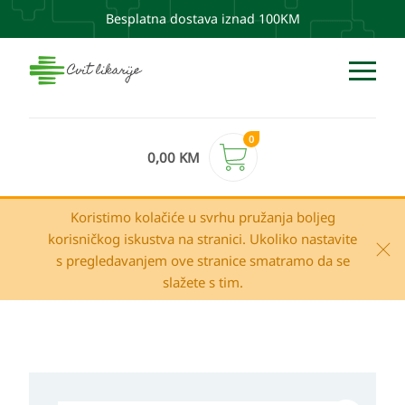
Besplatna dostava iznad 100KM
0
0,00
KM
Koristimo kolačiće u svrhu pružanja boljeg
korisničkog iskustva na stranici. Ukoliko nastavite
s pregledavanjem ove stranice smatramo da se
slažete s tim.
Apivita