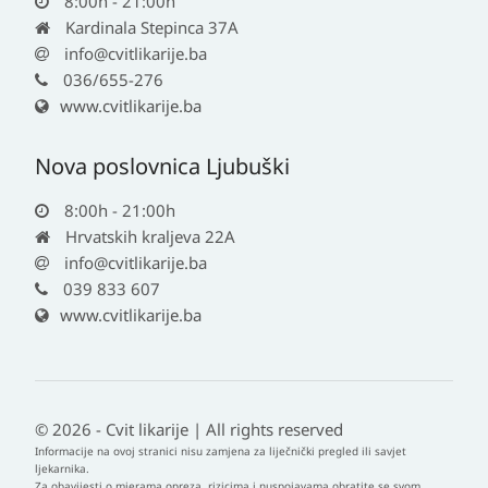
8:00h - 21:00h
Kardinala Stepinca 37A
info@cvitlikarije.ba
036/655-276
www.cvitlikarije.ba
Nova poslovnica Ljubuški
8:00h - 21:00h
Hrvatskih kraljeva 22A
info@cvitlikarije.ba
039 833 607
www.cvitlikarije.ba
© 2026 - Cvit likarije | All rights reserved
Informacije na ovoj stranici nisu zamjena za liječnički pregled ili savjet
ljekarnika.
Za obavijesti o mjerama opreza, rizicima i nuspojavama obratite se svom