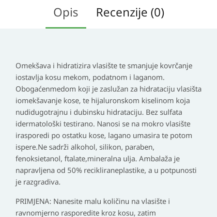
Opis
Recenzije (0)
Omekšava i hidratizira vlasište te smanjuje kovrčanje
iostavlja kosu mekom, podatnom i laganom.
Obogaćenmedom koji je zaslužan za hidrataciju vlasišta
iomekšavanje kose, te hijaluronskom kiselinom koja
nudidugotrajnu i dubinsku hidrataciju. Bez sulfata
idermatološki testirano. Nanosi se na mokro vlasište
irasporedi po ostatku kose, lagano umasira te potom
ispere.Ne sadrži alkohol, silikon, paraben,
fenoksietanol, ftalate,mineralna ulja. Ambalaža je
napravljena od 50% recikliraneplastike, a u potpunosti
je razgradiva.
PRIMJENA
: Nanesite malu količinu na vlasište i
ravnomjerno rasporedite kroz kosu, zatim