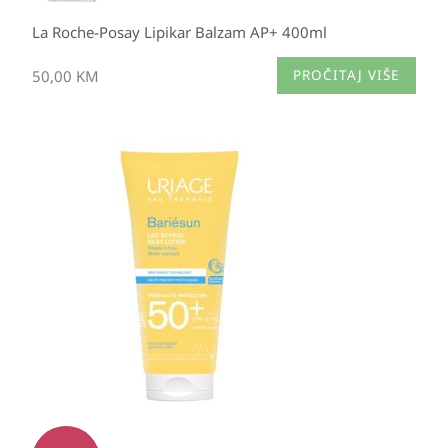
La Roche-Posay Lipikar Balzam AP+ 400ml
50,00
KM
PROČITAJ VIŠE
Izvorna
Trenutna
cijena
cijena
bila
je:
je:
19,95 KM.
40,70 KM.