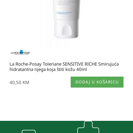
proizvoda
La Roche-Posay Toleriane SENSITIVE RICHE Smirujuća
hidratantna njega koja štiti kožu 40ml
40,50
KM
DODAJ U KOŠARICU