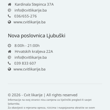
Kardinala Stepinca 37A
info@cvitlikarije.ba
036/655-276
www.cvitlikarije.ba
Nova poslovnica Ljubuški
8:00h - 21:00h
Hrvatskih kraljeva 22A
info@cvitlikarije.ba
039 833 607
www.cvitlikarije.ba
© 2026 - Cvit likarije | All rights reserved
Informacije na ovoj stranici nisu zamjena za liječnički pregled ili savjet
ljekarnika.
Za obavijesti o mjerama opreza, rizicima i nuspojavama obratite se svom