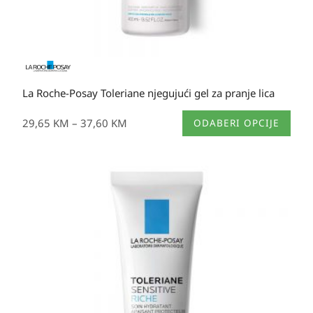
La Roche-Posay Toleriane njegujući gel za pranje lica
Ovaj
29,65
KM
–
37,60
KM
ODABERI OPCIJE
proizvod
ima
više
varijanti.
Opcije
se
mogu
odabrati
na
stranici