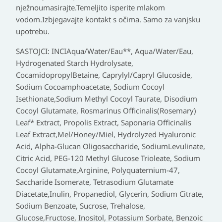
nježnoumasirajte.Temeljito isperite mlakom
vodom.Izbjegavajte kontakt s očima. Samo za vanjsku
upotrebu.
SASTOJCI
: INCIAqua/Water/Eau**, Aqua/Water/Eau,
Hydrogenated Starch Hydrolysate,
CocamidopropylBetaine, Caprylyl/Capryl Glucoside,
Sodium Cocoamphoacetate, Sodium Cocoyl
Isethionate,Sodium Methyl Cocoyl Taurate, Disodium
Cocoyl Glutamate, Rosmarinus Officinalis(Rosemary)
Leaf* Extract, Propolis Extract, Saponaria Officinalis
Leaf Extract,Mel/Honey/Miel, Hydrolyzed Hyaluronic
Acid, Alpha-Glucan Oligosaccharide, SodiumLevulinate,
Citric Acid, PEG-120 Methyl Glucose Trioleate, Sodium
Cocoyl Glutamate,Arginine, Polyquaternium-47,
Saccharide Isomerate, Tetrasodium Glutamate
Diacetate,Inulin, Propanediol, Glycerin, Sodium Citrate,
Sodium Benzoate, Sucrose, Trehalose,
Glucose,Fructose, Inositol, Potassium Sorbate, Benzoic