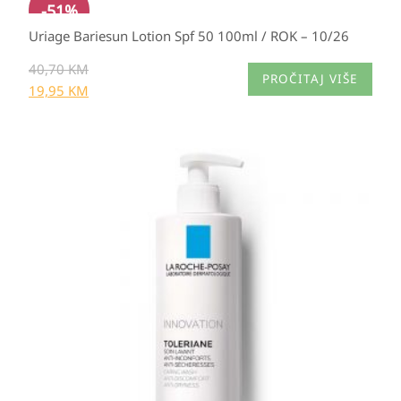
-
51
%
Uriage Bariesun Lotion Spf 50 100ml / ROK – 10/26
40,70
KM
PROČITAJ VIŠE
19,95
KM
Raspon
cijena:
od
29,65 KM
do
37,60 KM