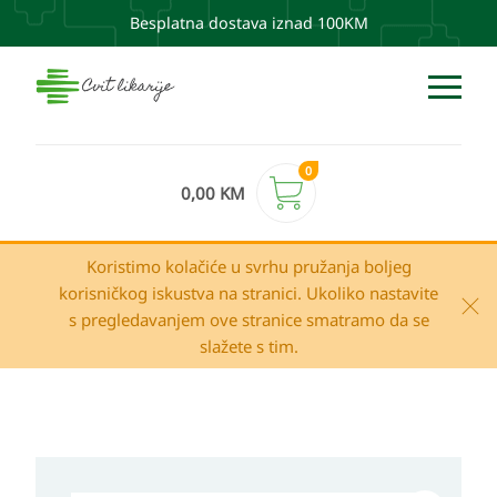
Besplatna dostava iznad 100KM
0
0,00
KM
Koristimo kolačiće u svrhu pružanja boljeg
korisničkog iskustva na stranici. Ukoliko nastavite
s pregledavanjem ove stranice smatramo da se
slažete s tim.
Apivita