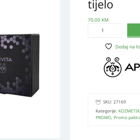
tijelo
beeloved
oil+refreshing
mlijeko
70,00
KM
za
tijelo
količina
Dodaj na lis
SKU:
27169
Kategorije:
KOZMETIK
PROMO
,
Promo pakir