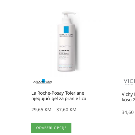
Raspon
cijena:
od
29,65 KM
do
37,60 KM
La Roche-Posay Toleriane
Vichy
njegujući gel za pranje lica
kosu 
29,65
KM
–
37,60
KM
34,60
Ovaj
ODABERI OPCIJE
proizvod