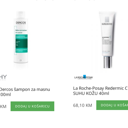
La Roche-Posay Redermic C
 Dercos šampon za masnu
SUHU KOŽU 40ml
200ml
68,10
KM
DODAJ U KOŠA
KM
DODAJ U KOŠARICU