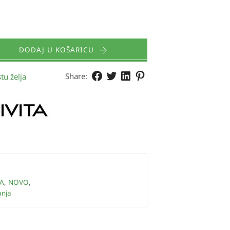
DODAJ U KOŠARICU
Share:
tu želja
A
,
NOVO
,
anja