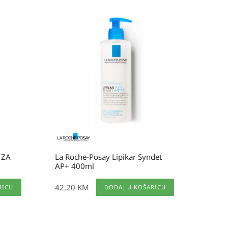
 ZA
La Roche-Posay Lipikar Syndet
AP+ 400ml
42,20
KM
RICU
DODAJ U KOŠARICU