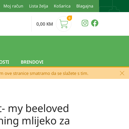
Moj račun
Lista želja
Košarica
Blagajna
0
0,00
KM
OSTI
BRENDOVI
em ove stranice smatramo da se slažete s tim.
et- my beeloved
hing mlijeko za