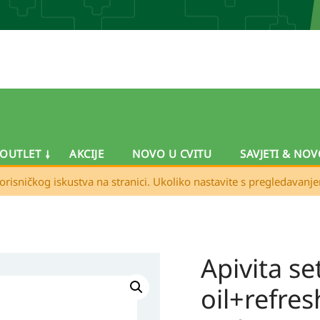
OUTLET
AKCIJE
NOVO U CVITU
SAVJETI & NOV
orisničkog iskustva na stranici. Ukoliko nastavite s pregledavanj
Apivita s
Apivita
set-
oil+refres
my