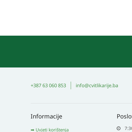
ima
više
varijanti.
Opcije
se
mogu
odabrati
na
stranici
proizvoda
+387 63 060 853
info@cvitlikarije.ba
Informacije
Poslo
7:3
Uvjeti korištenja