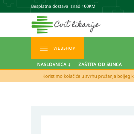
Besplatna dostava iznad 100KM
WEBSHOP
NASLOVNICA
ZAŠTITA OD SUNCA
Koristimo kolačiće u svrhu pružanja boljeg k