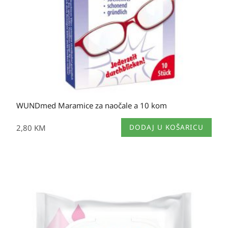
WUNDmed Maramice za naočale a 10 kom
2,80
KM
DODAJ U KOŠARICU