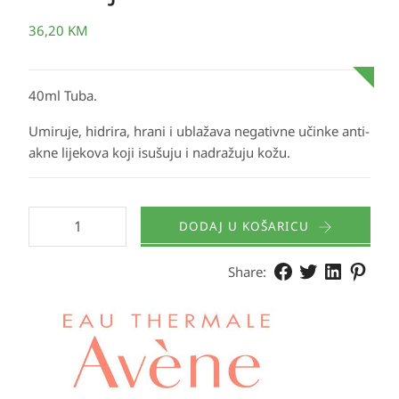
36,20
KM
40ml Tuba.
Umiruje, hidrira, hrani i ublažava negativne učinke anti-
akne lijekova koji isušuju i nadražuju kožu.
DODAJ U KOŠARICU
Share: