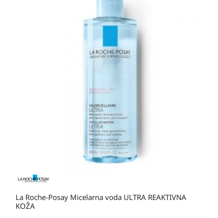
cijena:
od
20,80 KM
do
36,60 KM
La Roche-Posay Micelarna voda ULTRA REAKTIVNA
KOŽA
Ovaj