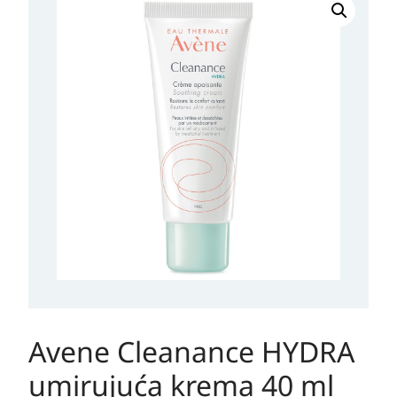
Cleanance
HYDRA
umirujuća
krema
40
ml
količina
Avene Cleanance HYDRA
umirujuća krema 40 ml