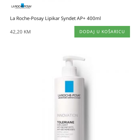
La Roche-Posay Lipikar Syndet AP+ 400ml
42,20
KM
DODAJ U KOŠARICU
Raspon
cijena:
od
29,65 KM
do
37,60 KM