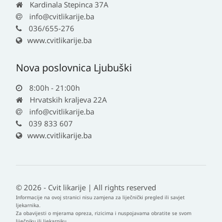
Kardinala Stepinca 37A
info@cvitlikarije.ba
036/655-276
www.cvitlikarije.ba
Nova poslovnica Ljubuški
8:00h - 21:00h
Hrvatskih kraljeva 22A
info@cvitlikarije.ba
039 833 607
www.cvitlikarije.ba
© 2026 - Cvit likarije | All rights reserved
Informacije na ovoj stranici nisu zamjena za liječnički pregled ili savjet
ljekarnika.
Za obavijesti o mjerama opreza, rizicima i nuspojavama obratite se svom
liječniku ili ljekarniku.