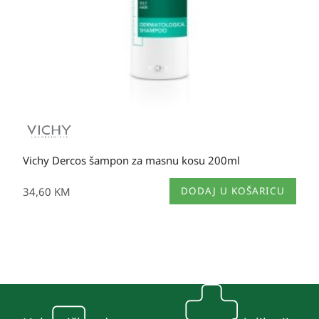
proizvoda
Vichy Dercos šampon za masnu kosu 200ml
34,60
KM
DODAJ U KOŠARICU