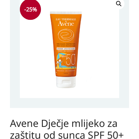
cijena
cijena
-25%
bila
je:
je:
30,45 KM.
43,50 KM.
Avene Dječje mlijeko za
zaštitu od sunca SPF 50+