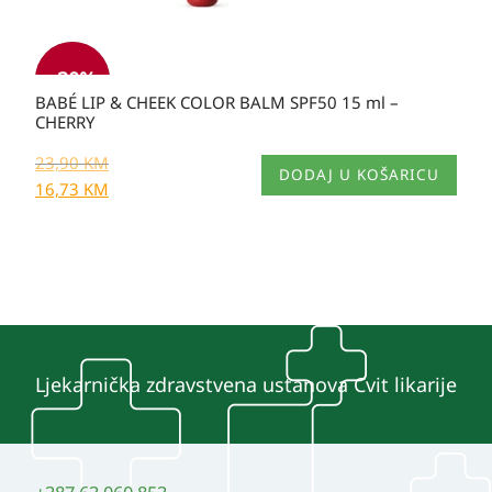
-30%
BABÉ LIP & CHEEK COLOR BALM SPF50 15 ml –
CHERRY
23,90
KM
DODAJ U KOŠARICU
16,73
KM
Ljekarnička zdravstvena ustanova Cvit likarije