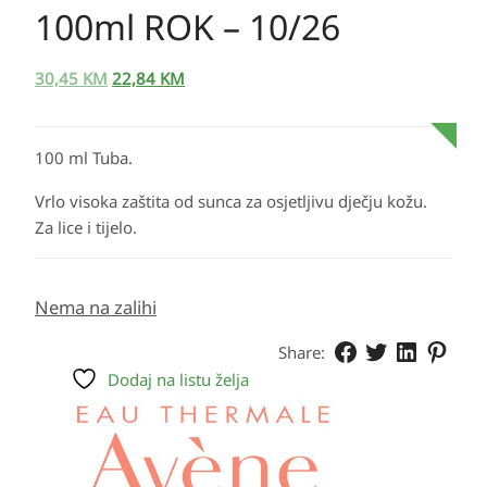
100ml ROK – 10/26
30,45
KM
22,84
KM
100 ml Tuba.
Vrlo visoka zaštita od sunca za osjetljivu dječju kožu.
Za lice i tijelo.
Nema na zalihi
Share:
Dodaj na listu želja