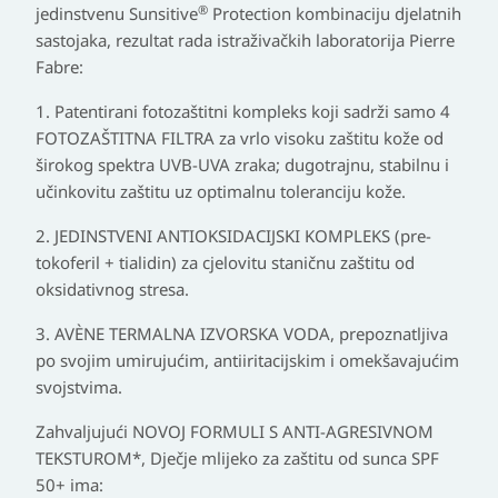
®
jedinstvenu Sunsitive
Protection kombinaciju djelatnih
sastojaka, rezultat rada istraživačkih laboratorija Pierre
Fabre:
1. Patentirani fotozaštitni kompleks koji sadrži samo 4
FOTOZAŠTITNA FILTRA za vrlo visoku zaštitu kože od
širokog spektra UVB-UVA zraka; dugotrajnu, stabilnu i
učinkovitu zaštitu uz optimalnu toleranciju kože.
2. JEDINSTVENI ANTIOKSIDACIJSKI KOMPLEKS (pre-
tokoferil + tialidin) za cjelovitu staničnu zaštitu od
oksidativnog stresa.
3. AVÈNE TERMALNA IZVORSKA VODA, prepoznatljiva
po svojim umirujućim, antiiritacijskim i omekšavajućim
svojstvima.
Zahvaljujući NOVOJ FORMULI S ANTI-AGRESIVNOM
TEKSTUROM*, Dječje mlijeko za zaštitu od sunca SPF
50+ ima: