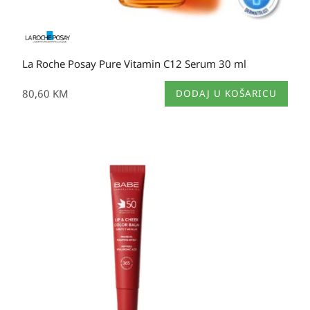
La Roche Posay Pure Vitamin C12 Serum 30 ml
80,60
KM
DODAJ U KOŠARICU
Izvorna
Trenutna
cijena
cijena
bila
je:
je:
23,90 KM.
23,90 KM.