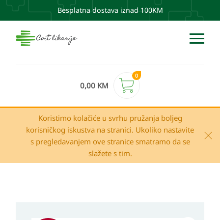
Besplatna dostava iznad 100KM
0
0,00
KM
Koristimo kolačiće u svrhu pružanja boljeg
korisničkog iskustva na stranici. Ukoliko nastavite
s pregledavanjem ove stranice smatramo da se
slažete s tim.
Izvorna
Trenutna