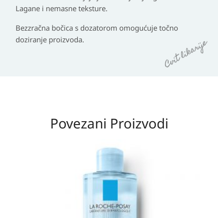
Lagane i nemasne teksture.
Bezzračna bočica s dozatorom omogućuje točno
doziranje proizvoda.
Povezani Proizvodi
Raspon
cijena:
od
20,80 KM
do
36,60 KM