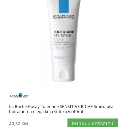
Opcije
se
mogu
odabrati
na
stranici
proizvoda
La Roche-Posay Toleriane SENSITIVE RICHE Smirujuća
hidratantna njega koja štiti kožu 40ml
40,50
KM
DODAJ U KOŠARICU