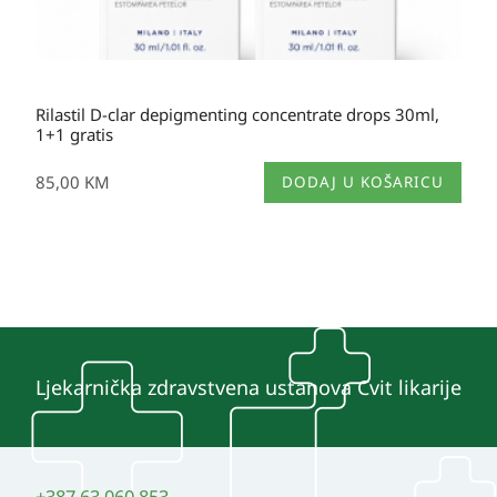
Rilastil D-clar depigmenting concentrate drops 30ml,
1+1 gratis
85,00
KM
DODAJ U KOŠARICU
Ljekarnička zdravstvena ustanova Cvit likarije
+387 63 060 853