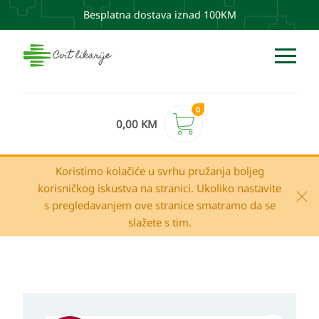
Besplatna dostava iznad 100KM
0
0,00
KM
Koristimo kolačiće u svrhu pružanja boljeg
korisničkog iskustva na stranici. Ukoliko nastavite
s pregledavanjem ove stranice smatramo da se
slažete s tim.
Izvorna
Trenutna
Avene