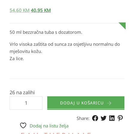
54,60
KM
40,95
KM
50 ml bezzračna tuba s dozatorom.
Vrlo visoka zaštita od sunca za osjetljivu normalnu do
mješovitu kožu.
Za lice.
26 na zalihi
DODAJ U KOŠARICU
Share:
Dodaj na listu želja