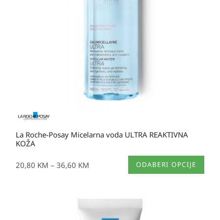
La Roche-Posay Micelarna voda ULTRA REAKTIVNA
KOŽA
Ovaj
20,80
KM
–
36,60
KM
ODABERI OPCIJE
proizvod
ima
više
varijanti.