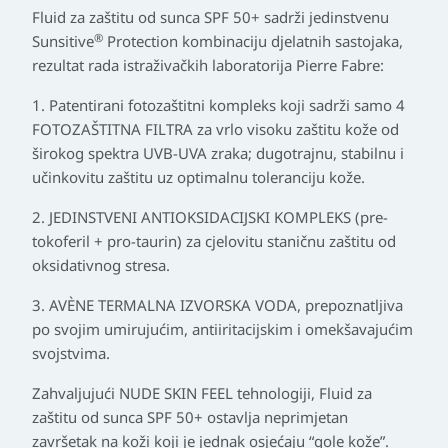
Fluid za zaštitu od sunca SPF 50+ sadrži jedinstvenu
®
Sunsitive
Protection kombinaciju djelatnih sastojaka,
rezultat rada istraživačkih laboratorija Pierre Fabre:
1. Patentirani fotozaštitni kompleks koji sadrži samo 4
FOTOZAŠTITNA FILTRA za vrlo visoku zaštitu kože od
širokog spektra UVB-UVA zraka; dugotrajnu, stabilnu i
učinkovitu zaštitu uz optimalnu toleranciju kože.
2. JEDINSTVENI ANTIOKSIDACIJSKI KOMPLEKS (pre-
tokoferil + pro-taurin) za cjelovitu staničnu zaštitu od
oksidativnog stresa.
3. AVÈNE TERMALNA IZVORSKA VODA, prepoznatljiva
po svojim umirujućim, antiiritacijskim i omekšavajućim
svojstvima.
Zahvaljujući
NUDE SKIN FEEL tehnologiji
, Fluid za
zaštitu od sunca SPF 50+
ostavlja neprimjetan
završetak na koži
koji je jednak osjećaju “gole kože”.