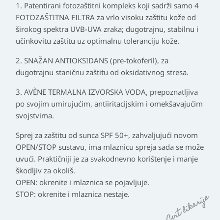
1. Patentirani fotozaštitni kompleks koji sadrži samo 4
FOTOZAŠTITNA FILTRA za vrlo visoku zaštitu kože od
širokog spektra UVB-UVA zraka; dugotrajnu, stabilnu i
učinkovitu zaštitu uz optimalnu toleranciju kože.
2. SNAŽAN ANTIOKSIDANS (pre-tokoferil), za
dugotrajnu staničnu zaštitu od oksidativnog stresa.
3. AVÈNE TERMALNA IZVORSKA VODA, prepoznatljiva
po svojim umirujućim, antiiritacijskim i omekšavajućim
svojstvima.
Sprej za zaštitu od sunca SPF 50+, zahvaljujući novom
OPEN/STOP sustavu, ima mlaznicu spreja sada se može
uvući. Praktičniji je za svakodnevno korištenje i manje
škodljiv za okoliš.
OPEN: okrenite i mlaznica se pojavljuje.
STOP: okrenite i mlaznica nestaje.