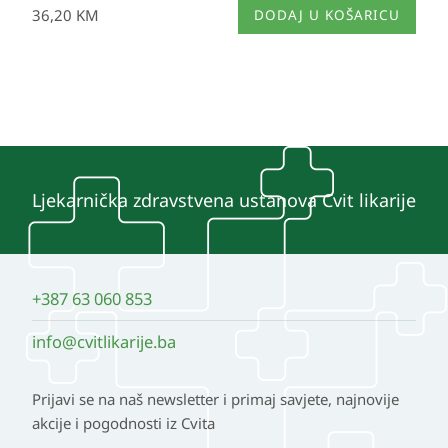
36,20
KM
DODAJ U KOŠARICU
Ljekarnička zdravstvena ustanova Cvit likarije
+387 63 060 853
info@cvitlikarije.ba
Prijavi se na naš newsletter i primaj savjete, najnovije
akcije i pogodnosti iz Cvita