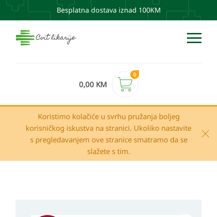
Besplatna dostava iznad 100KM
0
0,00
KM
Koristimo kolačiće u svrhu pružanja boljeg
korisničkog iskustva na stranici. Ukoliko nastavite
s pregledavanjem ove stranice smatramo da se
slažete s tim.
Izvorna
Trenutna
Avene