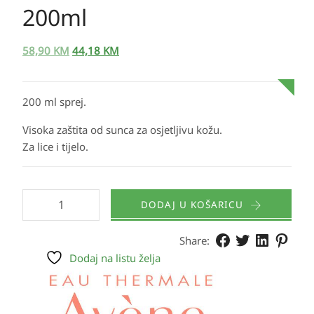
200ml
58,90
KM
44,18
KM
200 ml sprej.
Visoka zaštita od sunca za osjetljivu kožu.
Za lice i tijelo.
DODAJ U KOŠARICU
Share:
Dodaj na listu želja