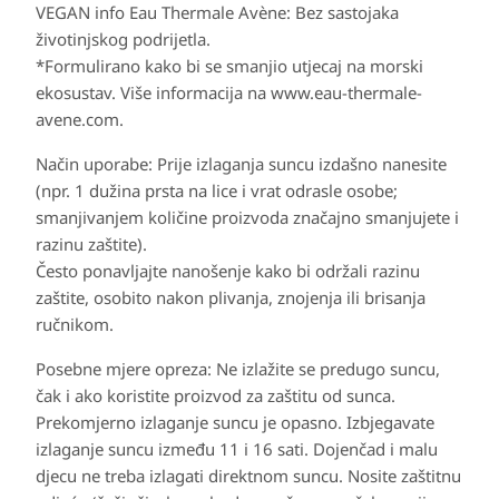
VEGAN info Eau Thermale Avène: Bez sastojaka
životinjskog podrijetla.
*Formulirano kako bi se smanjio utjecaj na morski
ekosustav. Više informacija na www.eau-thermale-
avene.com.
Način uporabe:
Prije izlaganja suncu izdašno nanesite
(npr. 1 dužina prsta na lice i vrat odrasle osobe;
smanjivanjem količine proizvoda značajno smanjujete i
razinu zaštite).
Često ponavljajte nanošenje kako bi održali razinu
zaštite, osobito nakon plivanja, znojenja ili brisanja
ručnikom.
Posebne mjere opreza:
Ne izlažite se predugo suncu,
čak i ako koristite proizvod za zaštitu od sunca.
Prekomjerno izlaganje suncu je opasno. Izbjegavate
izlaganje suncu između 11 i 16 sati. Dojenčad i malu
djecu ne treba izlagati direktnom suncu. Nosite zaštitnu