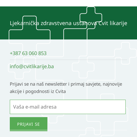
Ljekarnička zdravstvena ustanova Cvit likarije
+387 63 060 853
info@cvitlikarije.ba
Prijavi se na naš newsletter i primaj savjete, najnovije
akcije i pogodnosti iz Cvita