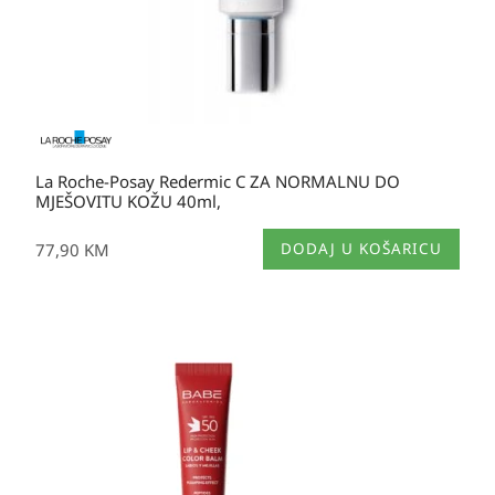
La Roche-Posay Redermic C ZA NORMALNU DO
MJEŠOVITU KOŽU 40ml,
77,90
KM
DODAJ U KOŠARICU
Izvorna
Trenutna
cijena
cijena
bila
je:
je:
23,90 KM.
23,90 KM.