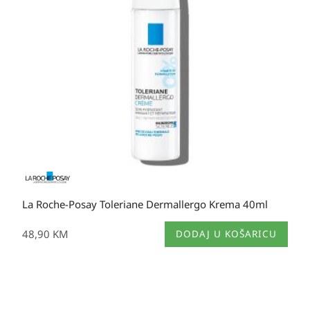
La Roche-Posay Toleriane Dermallergo Krema 40ml
48,90
KM
DODAJ U KOŠARICU