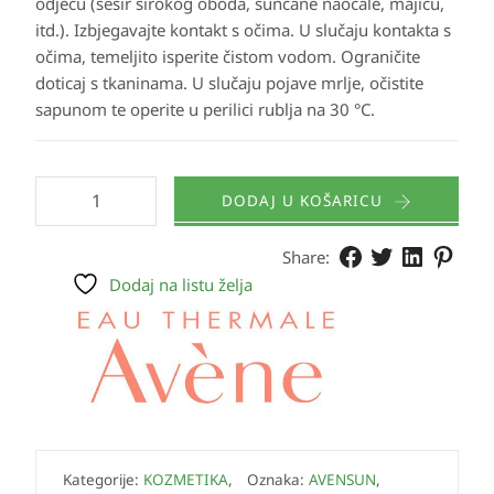
odjeću (šešir širokog oboda, sunčane naočale, majicu,
itd.). Izbjegavajte kontakt s očima. U slučaju kontakta s
očima, temeljito isperite čistom vodom. Ograničite
doticaj s tkaninama. U slučaju pojave mrlje, očistite
sapunom te operite u perilici rublja na 30 °C.
DODAJ U KOŠARICU
Share:
Dodaj na listu želja
Kategorije:
KOZMETIKA
,
Oznaka:
AVENSUN
,