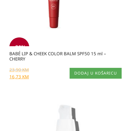
-30%
BABÉ LIP & CHEEK COLOR BALM SPF50 15 ml –
CHERRY
23,90
KM
DODAJ U KOŠARICU
16,73
KM