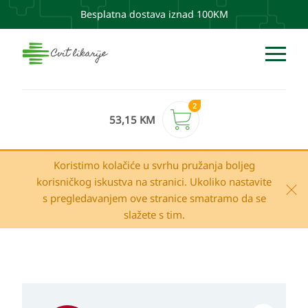
Besplatna dostava iznad 100KM
2
53,15
KM
Koristimo kolačiće u svrhu pružanja boljeg
korisničkog iskustva na stranici. Ukoliko nastavite
s pregledavanjem ove stranice smatramo da se
slažete s tim.
Izvorna
Trenutna
Avène