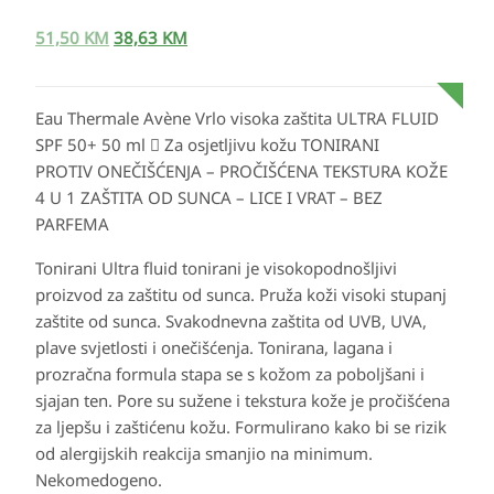
51,50
KM
38,63
KM
Eau Thermale Avène Vrlo visoka zaštita ULTRA FLUID
SPF 50+ 50 ml  Za osjetljivu kožu TONIRANI
PROTIV ONEČIŠĆENJA – PROČIŠĆENA TEKSTURA KOŽE
4 U 1 ZAŠTITA OD SUNCA – LICE I VRAT – BEZ
PARFEMA
Tonirani Ultra fluid tonirani je visokopodnošljivi
proizvod za zaštitu od sunca. Pruža koži visoki stupanj
zaštite od sunca. Svakodnevna zaštita od UVB, UVA,
plave svjetlosti i onečišćenja. Tonirana, lagana i
prozračna formula stapa se s kožom za poboljšani i
sjajan ten. Pore su sužene i tekstura kože je pročišćena
za ljepšu i zaštićenu kožu. Formulirano kako bi se rizik
od alergijskih reakcija smanjio na minimum.
Nekomedogeno.