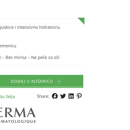
uskice i intenzivno hidratizira.
jemenicu
 – Bez mirisa – Ne peče za oči
DODAJ U KOŠARICU
Share:
tu želja