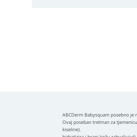
ABCDerm Babysquam posebno je raz
Ovaj poseban tretman za tjemenicu u
kiseline).
hidratizira i hrani kožu zahvaljujuć