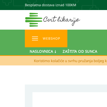
Besplatna dostava iznad 100KM
WEBSHOP
NASLOVNICA
ZAŠTITA OD SUNCA
Koristimo kolačiće u svrhu pružanja boljeg k