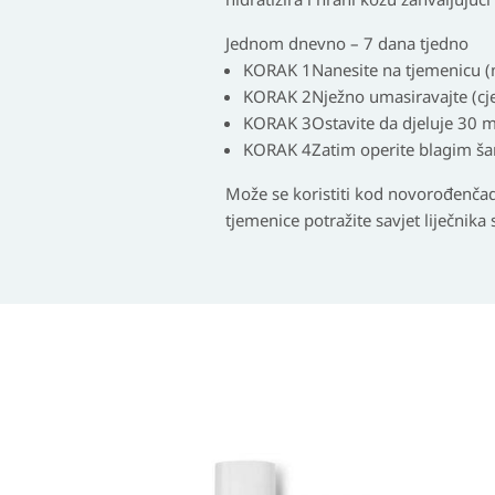
Jednom dnevno – 7 dana tjedno
KORAK 1
Nanesite na tjemenicu (na
KORAK 2
Nježno umasiravajte (cj
KORAK 3
Ostavite da djeluje 30 m
KORAK 4
Zatim operite blagim 
Može se koristiti kod novorođenčadi
tjemenice potražite savjet liječnik