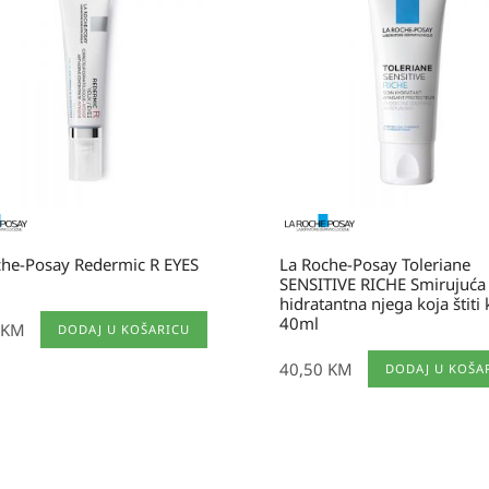
che-Posay Redermic R EYES
La Roche-Posay Toleriane
SENSITIVE RICHE Smirujuća
hidratantna njega koja štiti
40ml
KM
DODAJ U KOŠARICU
40,50
KM
DODAJ U KOŠA