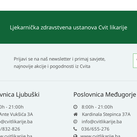
Ljekarnička zdravstvena ustanova Cvit likarije
Prijavi se na naš newsletter i primaj savjete,
najnovije akcije i pogodnosti iz Cvita
vnica Ljubuški
Poslovnica Međugorje
0h - 21:00h
8:00h - 21:00h
 Ante Vukšića 3A
Kardinala Stepinca 37A
o@cvitlikarije.ba
info@cvitlikarije.ba
/832-826
036/655-276
cvitlikarije.ba
www.cvitlikarije.ba