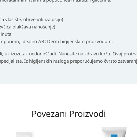
 vlasište, obrve i/ili iza ušiju).
evčica olakšava nanošenje).
inuta.
šamponom, idealno ABCDerm higijenskim proizvodom.
, uz izuzetak nedonoščadi. Nanesite na zdravu kožu. Ovaj proizvo
a specijalista. Iz higijenskih razloga preporučujemo čvrsto zatvar
Povezani Proizvodi