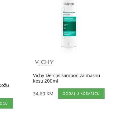
Vichy Dercos šampon za masnu
kosu 200ml
 kožu
34,60
KM
DODAJ U KOŠARICU
RICU