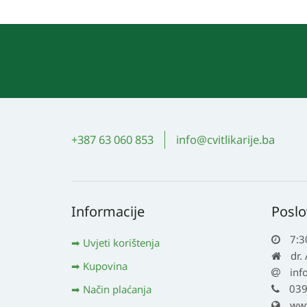
+387 63 060 853
info@cvitlikarije.ba
Informacije
Poslo
7:3
Uvjeti korištenja
dr.
Kupovina
inf
039
Način plaćanja
www.