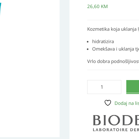
količina
26,60
KM
Kozmetika koja uklanja lj
hidratizira
Omekšava i uklanja t
Vrlo dobra podnošljivost
Dodaj na lis