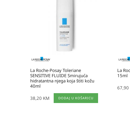
La Roche-Posay Toleriane
La Ro
SENSITIVE FLUIDE Smirujuća
15ml
hidratantna njega koja štiti kožu
40ml
67,90
38,20
KM
DODAJ U KOŠARICU