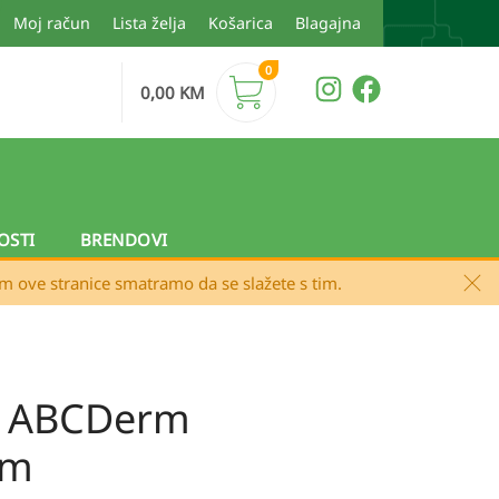
Moj račun
Lista želja
Košarica
Blagajna
0
0,00
KM
OSTI
BRENDOVI
em ove stranice smatramo da se slažete s tim.
a ABCDerm
am