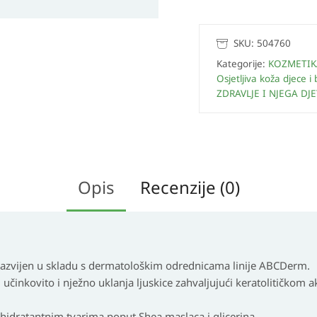
SKU:
504760
Kategorije:
KOZMETIK
Osjetljiva koža djece i
ZDRAVLJE I NJEGA DJ
Opis
Recenzije (0)
vijen u skladu s dermatološkim odrednicama linije ABCDerm.
činkovito i nježno uklanja ljuskice zahvaljujući keratolitičkom 
i hidratantnim tvarima poput Shea maslaca i glicerina.