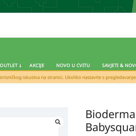
OUTLET
AKCIJE
NOVO U CVITU
SAVJETI & NOV
orisničkog iskustva na stranici. Ukoliko nastavite s pregledavanj
Bioderm
Bioderma
ABCDerm
Babysqu
Babysquam