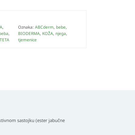
A
,
Oznaka:
ABCderm
,
bebe
,
 beba
,
BIODERMA
,
KOŽA
,
njega
,
ETETA
tjemenice
aktivnom sastojku (ester jabučne