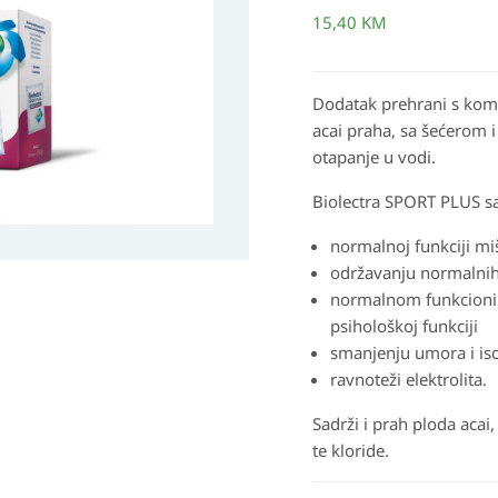
šumeće
15,40
KM
granule
količina
Dodatak prehrani s kom
acai praha, sa šećerom 
otapanje u vodi.
Biolectra SPORT PLUS sa
normalnoj funkciji mi
održavanju normalnih 
normalnom funkcionir
psihološkoj funkciji
smanjenju umora i isc
ravnoteži elektrolita.
Sadrži i prah ploda acai, 
te kloride.