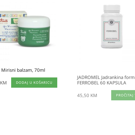
 Mirisni balzam, 70ml
JADROMEL Jadrankina form
KM
FERROBEL 60 KAPSULA
DODAJ U KOŠARICU
45,50
KM
PROČITAJ 