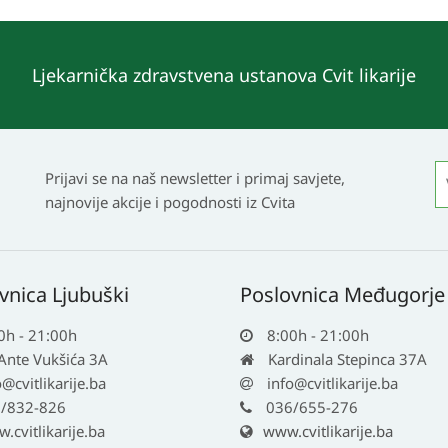
Ljekarnička zdravstvena ustanova Cvit likarije
Prijavi se na naš newsletter i primaj savjete,
najnovije akcije i pogodnosti iz Cvita
vnica Ljubuški
Poslovnica Međugorje
0h - 21:00h
8:00h - 21:00h
 Ante Vukšića 3A
Kardinala Stepinca 37A
o@cvitlikarije.ba
info@cvitlikarije.ba
/832-826
036/655-276
cvitlikarije.ba
www.cvitlikarije.ba