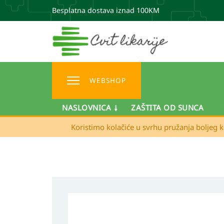
Besplatna dostava iznad 100KM
WEBSHOP
NASLOVNICA
ZAŠTITA OD SUNCA
Koristimo kolačiće u svrhu pružanja boljeg k