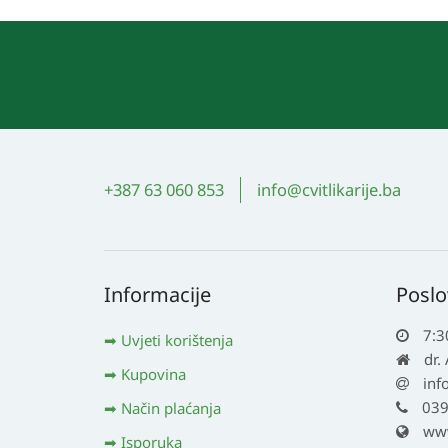
+387 63 060 853
info@cvitlikarije.ba
Informacije
Poslo
7:3
Uvjeti korištenja
dr.
Kupovina
inf
039
Način plaćanja
www.
Isporuka