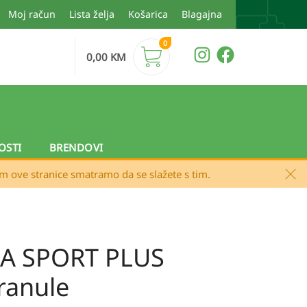
Moj račun
Lista želja
Košarica
Blagajna
0
0,00
KM
OSTI
BRENDOVI
em ove stranice smatramo da se slažete s tim.
A SPORT PLUS
ranule