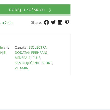
DODAJ U KOŠARICU
Share:
tu želja
hrani
,
Oznaka:
BIOLECTRA
,
NJE
,
DODATAK PREHRANI
,
MINERALI
,
PLUS
,
SAMOLIJEČENJE
,
SPORT
,
VITAMINI