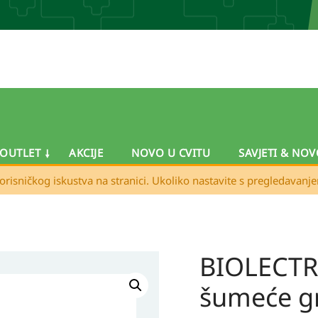
OUTLET
AKCIJE
NOVO U CVITU
SAVJETI & NOV
orisničkog iskustva na stranici. Ukoliko nastavite s pregledavanj
BIOLECTR
BIOLECTRA
SPORT
šumeće g
PLUS