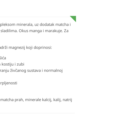
pleksom minerala, uz dodatak matcha i
i sladilima. Okus manga i marakuje. Za
drži magnezij koji doprinosi:
šića
kostiju i zubi
anju živčanog sustava i normalnoj
rpljenosti
matcha prah, minerale kalcij, kalij, natrij