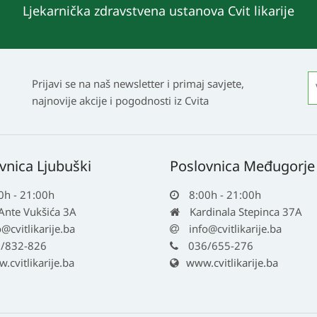
Ljekarnička zdravstvena ustanova Cvit likarije
Prijavi se na naš newsletter i primaj savjete,
najnovije akcije i pogodnosti iz Cvita
vnica Ljubuški
Poslovnica Međugorje
0h - 21:00h
8:00h - 21:00h
 Ante Vukšića 3A
Kardinala Stepinca 37A
o@cvitlikarije.ba
info@cvitlikarije.ba
/832-826
036/655-276
cvitlikarije.ba
www.cvitlikarije.ba