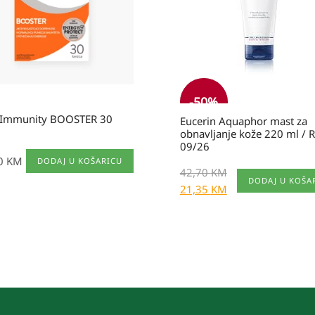
42,70 KM.
-
50
%
s Immunity BOOSTER 30
Eucerin Aquaphor mast za
obnavljanje kože 220 ml / 
09/26
90
KM
DODAJ U KOŠARICU
42,70
KM
DODAJ U KOŠA
21,35
KM