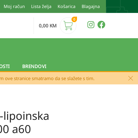
Moj račun
Lista želja
Košarica
Blagajna
0
0,00
KM
OSTI
BRENDOVI
em ove stranice smatramo da se slažete s tim.
a-lipoinska
300 a60