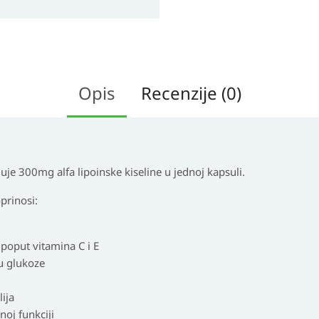
Opis
Recenzije (0)
je 300mg alfa lipoinske kiseline u jednoj kapsuli.
oprinosi:
poput vitamina C i E
u glukoze
lija
noj funkciji