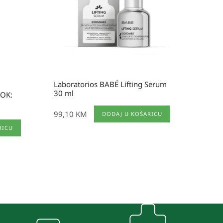
Laboratorios BABÉ Lifting Serum
30 ml
ROK:
99,10
KM
DODAJ U KOŠARICU
RICU