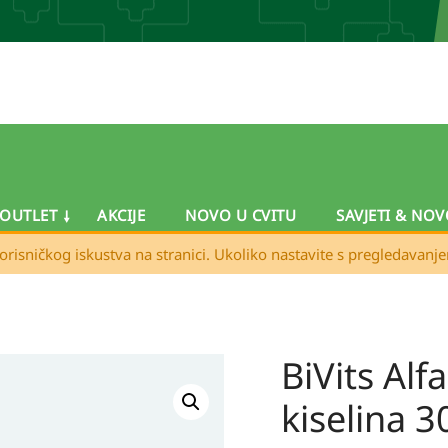
OUTLET
AKCIJE
NOVO U CVITU
SAVJETI & NOV
orisničkog iskustva na stranici. Ukoliko nastavite s pregledavanj
BiVits Alf
BiVits
Alfa-
kiselina 
lipoinska