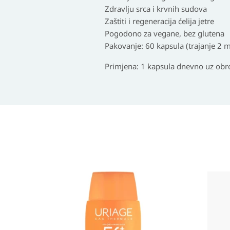
Zdravlju srca i krvnih sudova
Zaštiti i regeneracija ćelija jetre
Pogodono za vegane, bez glutena
Pakovanje: 60 kapsula (trajanje 2 
Primjena: 1 kapsula dnevno uz obr
Izvorna
Trenutna
cijena
cijena
bila
je:
je:
14,90 KM.