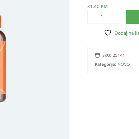
kiselina
31,40
KM
300
a60
količina
Dodaj na lis
SKU:
25141
Kategorija:
NOVO