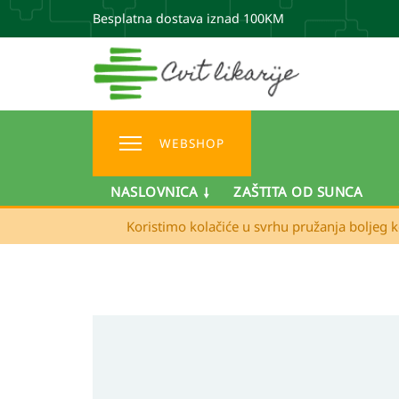
Besplatna dostava iznad 100KM
WEBSHOP
NASLOVNICA
ZAŠTITA OD SUNCA
Koristimo kolačiće u svrhu pružanja boljeg k