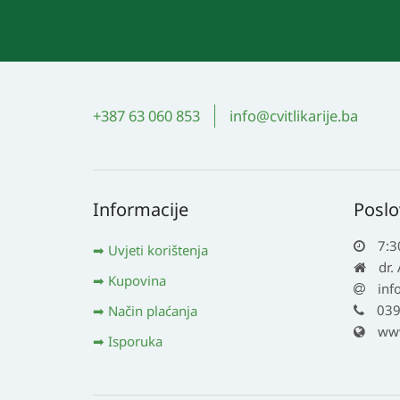
+387 63 060 853
info@cvitlikarije.ba
Informacije
Poslo
7:3
Uvjeti korištenja
dr.
Kupovina
inf
039
Način plaćanja
www.
Isporuka