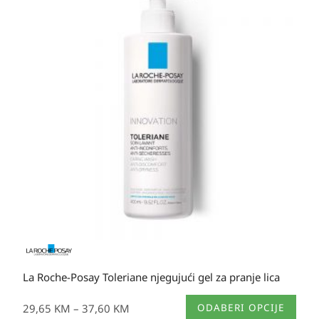
Opcije
od
se
29,65 KM
mogu
do
odabrati
37,60 KM
na
stranici
proizvoda
La Roche-Posay Toleriane njegujući gel za pranje lica
Ovaj
29,65
KM
–
37,60
KM
ODABERI OPCIJE
proizvod