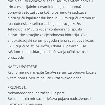
Naš blagi, ali učinkoviti lagani serum s vitaminom C i
trima esencijalnim ceramidima ujedno pomaže
obnoviti vašu zaštitnu kožnu barijeru te sadržava
hidrirajuću hijaluronsku kiselinu i umirujući vitamin B5
(pantotenska kiselina) za bolju hidraciju kože.
Tehnologija MVE također kontinuirano ispušta
hidracijske sastojke za cjelodnevnu hidraciju. Ovaj
antioksidacijski serum pogodan je za sve tipove kože,
uključujući osjetljivu kožu, i dolazi u pakiranju sa
zaštitom od oksidacije radi očuvanja učinkovitosti
proizvoda.
NAČIN UPOTREBE
Ravnomjerno nanesite CeraVe serum za obnovu kože s
vitaminom C Serum na lice i vrat svakog dana
PREDNOSTI
Nekomedogeno: ne začepljuje pore
Bez dodatnih mirisa: sprječava pojavu nadraženosti
uzrokovanu mirisima