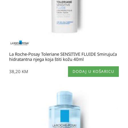
La Roche-Posay Toleriane SENSITIVE FLUIDE Smirujuća
hidratantna njega koja štiti kožu 40ml
38,20
KM
DODAJ U KOŠARICU
Raspon
cijena:
od
20,80 KM
do