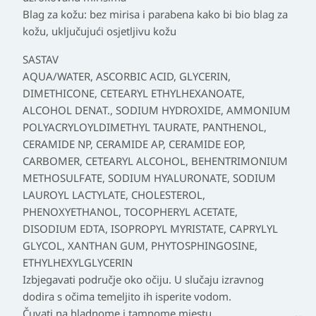
Blag za kožu: bez mirisa i parabena kako bi bio blag za
kožu, uključujući osjetljivu kožu
SASTAV
AQUA/WATER, ASCORBIC ACID, GLYCERIN,
DIMETHICONE, CETEARYL ETHYLHEXANOATE,
ALCOHOL DENAT., SODIUM HYDROXIDE, AMMONIUM
POLYACRYLOYLDIMETHYL TAURATE, PANTHENOL,
CERAMIDE NP, CERAMIDE AP, CERAMIDE EOP,
CARBOMER, CETEARYL ALCOHOL, BEHENTRIMONIUM
METHOSULFATE, SODIUM HYALURONATE, SODIUM
LAUROYL LACTYLATE, CHOLESTEROL,
PHENOXYETHANOL, TOCOPHERYL ACETATE,
DISODIUM EDTA, ISOPROPYL MYRISTATE, CAPRYLYL
GLYCOL, XANTHAN GUM, PHYTOSPHINGOSINE,
ETHYLHEXYLGLYCERIN
Izbjegavati područje oko očiju. U slučaju izravnog
dodira s očima temeljito ih isperite vodom.
Čuvati na hladnome i tamnome mjestu