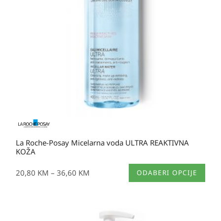
36,60 KM
La Roche-Posay Micelarna voda ULTRA REAKTIVNA
KOŽA
Ovaj
20,80
KM
–
36,60
KM
ODABERI OPCIJE
proizvod
ima
više
Raspon
varijanti.
cijena: