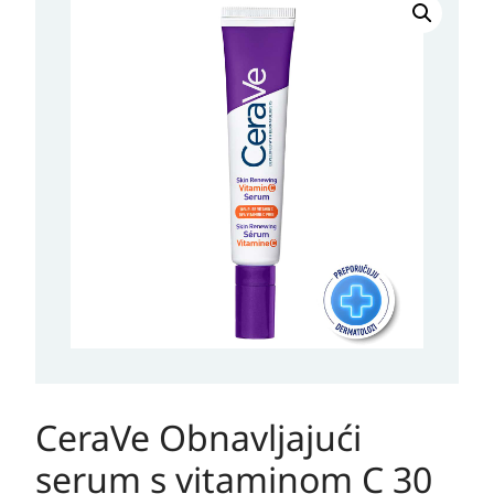
Obnavljajući
serum
s
vitaminom
C
30
ml
količina
CeraVe Obnavljajući
serum s vitaminom C 30