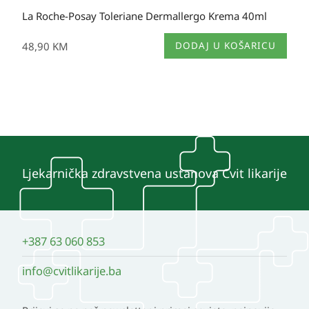
La Roche-Posay Toleriane Dermallergo Krema 40ml
48,90
KM
DODAJ U KOŠARICU
Ljekarnička zdravstvena ustanova Cvit likarije
+387 63 060 853
info@cvitlikarije.ba