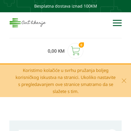
Besplatna dostava iznad 100KM
0
0,00
KM
Koristimo kolačiće u svrhu pružanja boljeg
korisničkog iskustva na stranici. Ukoliko nastavite
s pregledavanjem ove stranice smatramo da se
slažete s tim.
CeraVe