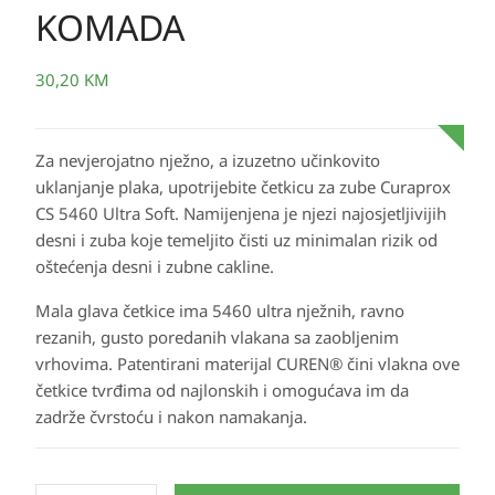
KOMADA
30,20
KM
Za nevjerojatno nježno, a izuzetno učinkovito
uklanjanje plaka, upotrijebite četkicu za zube Curaprox
CS 5460 Ultra Soft. Namijenjena je njezi najosjetljivijih
desni i zuba koje temeljito čisti uz minimalan rizik od
oštećenja desni i zubne cakline.
Mala glava četkice ima 5460 ultra nježnih, ravno
rezanih, gusto poredanih vlakana sa zaobljenim
vrhovima. Patentirani materijal CUREN® čini vlakna ove
četkice tvrđima od najlonskih i omogućava im da
zadrže čvrstoću i nakon namakanja.