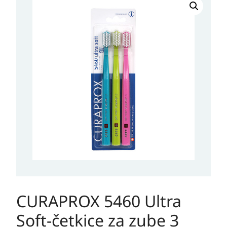
5460
Ultra
Soft-
četkice
za
zube
3
KOMADA
količina
CURAPROX 5460 Ultra
Soft-četkice za zube 3