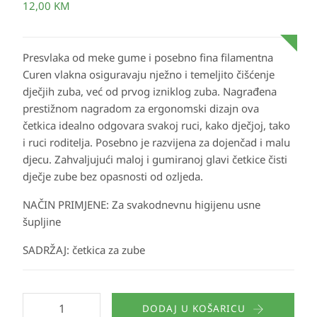
12,00
KM
Presvlaka od meke gume i posebno fina filamentna
Curen vlakna osiguravaju nježno i temeljito čišćenje
dječjih zuba, već od prvog izniklog zuba. Nagrađena
prestižnom nagradom za ergonomski dizajn ova
četkica idealno odgovara svakoj ruci, kako dječjoj, tako
i ruci roditelja. Posebno je razvijena za dojenčad i malu
djecu. Zahvaljujući maloj i gumiranoj glavi četkice čisti
dječje zube bez opasnosti od ozljeda.
NAČIN PRIMJENE:
Za svakodnevnu higijenu usne
šupljine
SADRŽAJ:
četkica za zube
DODAJ U KOŠARICU