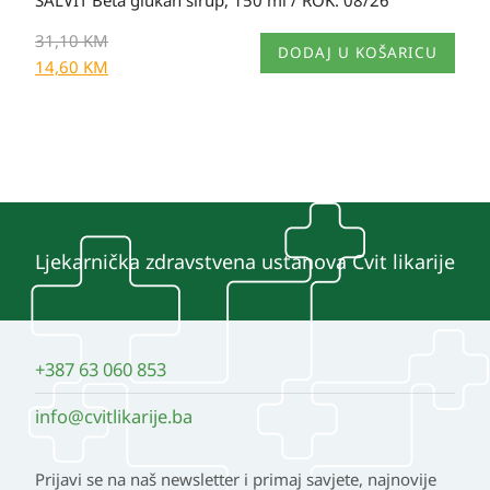
31,10
KM
DODAJ U KOŠARICU
14,60
KM
Ljekarnička zdravstvena ustanova Cvit likarije
+387 63 060 853
info@cvitlikarije.ba
Prijavi se na naš newsletter i primaj savjete, najnovije