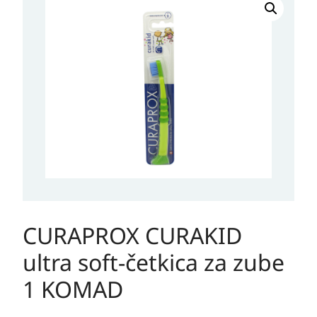
CURAKID
ultra
soft-
četkica
za
zube
1
KOMAD
količina
CURAPROX CURAKID
ultra soft-četkica za zube
1 KOMAD