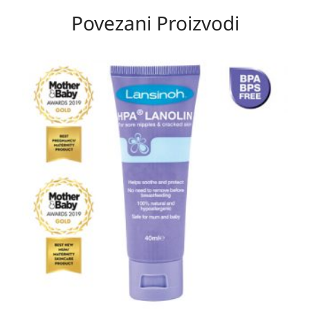
Povezani Proizvodi
Raspon
cijena:
od
17,50 KM
do
30,40 KM