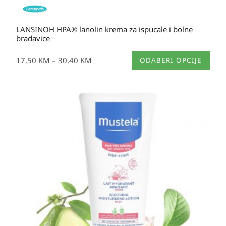
LANSINOH HPA® lanolin krema za ispucale i bolne
bradavice
Ovaj
17,50
KM
–
30,40
KM
ODABERI OPCIJE
proizvod
ima
više
varijanti.
Opcije
se
mogu
odabrati
na
stranici
proizvoda