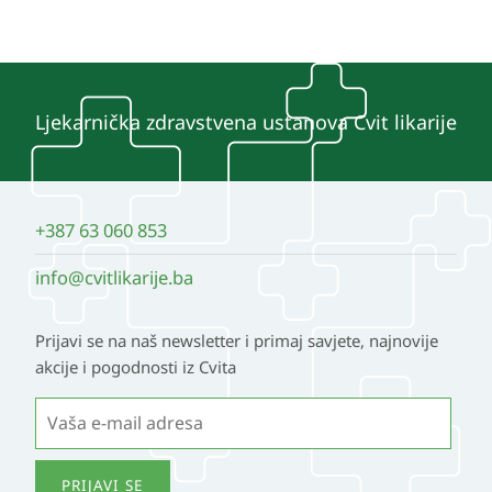
Ljekarnička zdravstvena ustanova Cvit likarije
+387 63 060 853
info@cvitlikarije.ba
Prijavi se na naš newsletter i primaj savjete, najnovije
akcije i pogodnosti iz Cvita