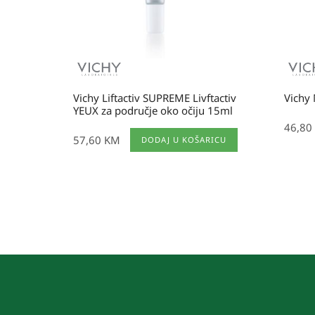
Vichy Liftactiv SUPREME Livftactiv
Vichy 
YEUX za područje oko očiju 15ml
46,80
57,60
KM
DODAJ U KOŠARICU