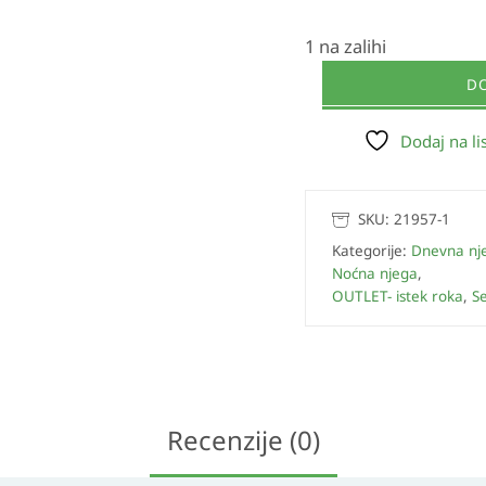
1 na zalihi
D
Dodaj na lis
SKU:
21957-1
Kategorije:
Dnevna nj
Noćna njega
,
OUTLET- istek roka
,
S
Recenzije (0)