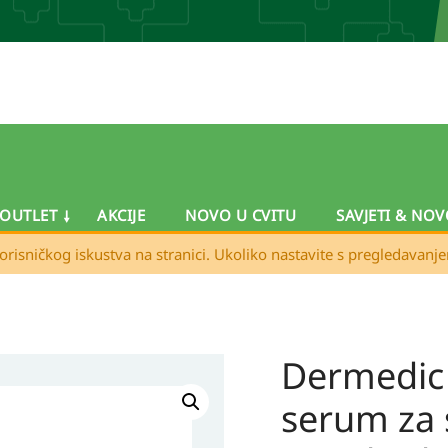
OUTLET
AKCIJE
NOVO U CVITU
SAVJETI & NOV
orisničkog iskustva na stranici. Ukoliko nastavite s pregledavanj
Dermedi
Izvorna
Trenutna
Dermedic
cijena
cijena
NORMACNE
serum za 
bila
je:
serum