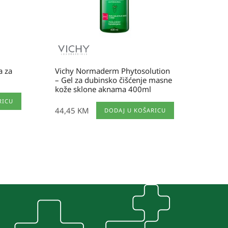
a za
Vichy Normaderm Phytosolution
– Gel za dubinsko čišćenje masne
kože sklone aknama 400ml
RICU
44,45
KM
DODAJ U KOŠARICU