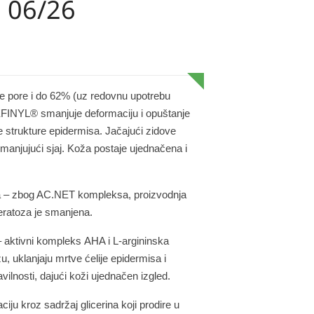
: 06/26
e pore
i do 62% (uz redovnu upotrebu
EFINYL®
smanjuje deformaciju i opuštanje
 strukture epidermisa. Jačajući zidove
manjujući sjaj. Koža postaje ujednačena i
a
– zbog AC.NET kompleksa, proizvodnja
eratoza je smanjena.
– aktivni kompleks
AHA i L-argininska
u, uklanjaju mrtve ćelije epidermisa i
ilnosti, dajući koži ujednačen izgled.
ciju kroz sadržaj glicerina koji prodire u