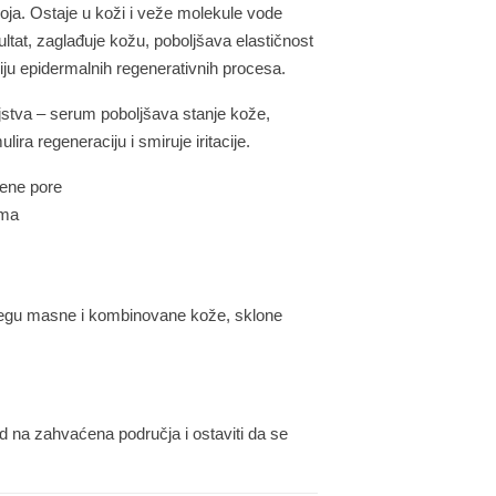
loja. Ostaje u koži i veže molekule vode
ultat, zaglađuje kožu, poboljšava elastičnost
iju epidermalnih regenerativnih procesa.
jstva
– serum poboljšava stanje kože,
ulira
regeneraciju
i smiruje
iritacije
.
rene pore
uma
jegu
masne i kombinovane kože
, sklone
od na zahvaćena područja i ostaviti da se