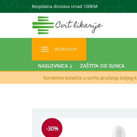
Besplatna dostava iznad 100KM
WEBSHOP
NASLOVNICA
ZAŠTITA OD SUNCA
Koristimo kolačiće u svrhu pružanja boljeg k
-
30
%