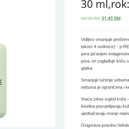
30 ml,rok
je:
31,45 KM.
za
44,90 KM.
smanjenje
pora
44,90
KM
31,45
KM
30
ml,rok:
Vidljivo
smanjuje proširen
06/26
tokom 4 sedmice) –
p-R
količina
pora jačanjem kolagenske
pora, on zaglađuje kožu s
glatka.
Smanjuje lučenje sebum
sebuma je ograničena i k
Vraća zdrav izgled kože 
kiselina
posvjetljavaju kož
ujednačavaju manje neprav
Osigurava pravilnu hidrata