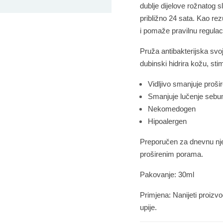
dublje dijelove rožnatog s
približno 24 sata. Kao rez
i pomaže pravilnu regulac
Pruža antibakterijska svo
dubinski
hidrira
kožu, stim
Vidljivo smanjuje proši
Smanjuje lučenje seb
Nekomedogen
Hipoalergen
Preporučen za dnevnu n
proširenim porama.
Pakovanje:
30ml
Primjena:
Nanijeti proizv
upije.