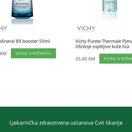
Mineral 89 booster 50ml
Vichy Purete Thermale Pjen
čišćenje osjetljive kože lica
KM
DODAJ U KOŠARICU
35,40
KM
DODAJ U KOŠA
Ljekarnička zdravstvena ustanova Cvit likarije