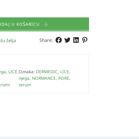
ODAJ U KOŠARICU
Share:
tu želja
ega
,
LICE
,
Oznaka:
DERMEDIC
,
LICE
,
njega
,
NORMANCE
,
PORE
,
erumi
serum