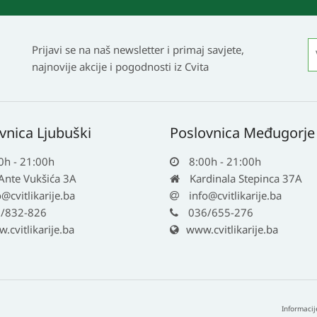
Prijavi se na naš newsletter i primaj savjete,
najnovije akcije i pogodnosti iz Cvita
vnica Ljubuški
Poslovnica Međugorje
0h - 21:00h
8:00h - 21:00h
 Ante Vukšića 3A
Kardinala Stepinca 37A
o@cvitlikarije.ba
info@cvitlikarije.ba
/832-826
036/655-276
cvitlikarije.ba
www.cvitlikarije.ba
Informacij