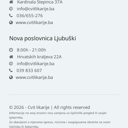
Kardinala Stepinca 37A
info@cvitlikarije.ba
036/655-276
www.cvitlikarije.ba
Nova poslovnica Ljubuški
8:00h - 21:00h
Hrvatskih kraljeva 22A
info@cvitlikarije.ba
039 833 607
www.cvitlikarije.ba
© 2026 - Cvit likarije | All rights reserved
Informacije na ovoj stranici nisu zamjena za liječnički pregled ili savjet
ljekarnika.
Za obavijesti o mjerama opreza, rizicima i nuspojavama obratite se svom
liječniku ili ljekarniku.