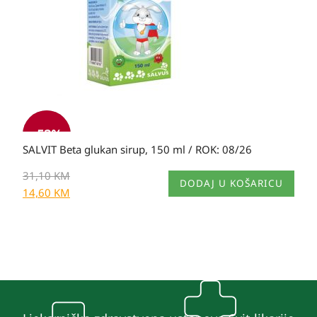
-
53
%
SALVIT Beta glukan sirup, 150 ml / ROK: 08/26
31,10
KM
DODAJ U KOŠARICU
14,60
KM