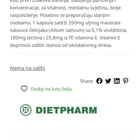
Kod prvih znakova starenja, slabljenja pamćenja i
koncentracije, za vitalnost, mentalnu svježinu, bolje
raspoloženje. Posebno se preporučuju starijim
osobama. 1 kapsula sadrži 350mg uljnog macerata
lukovice češnjaka (Allium sativum) sa 0,1% vinilditiina,
100mg lecitina i 29,8mg α-TE vitamina E. Vitamin E
doprinosi zaštiti stanica od oksidativnog stresa.
Nema na zalihi
Share:
Dodaj na listu želja