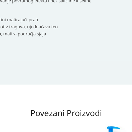
anje povratnog efekta i bez salicilne kiseline
fini matirajući prah
otiv tragova, ujednačava ten
, matira područja sjaja
Povezani Proizvodi