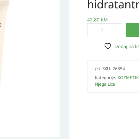
hidratant
Matirajuća
hidratantna
krema
42,80
KM
50
ml
količina
Dodaj na lis
SKU:
26554
Kategorije:
KOZMETIK
Njega Lica