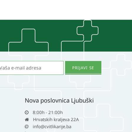
varijanti.
Opcije
se
mogu
odabrati
na
stranici
proizvoda
Nova poslovnica Ljubuški
8:00h - 21:00h
Hrvatskih kraljeva 22A
info@cvitlikarije.ba