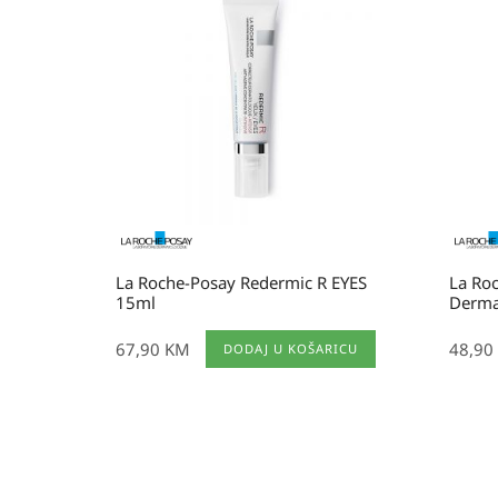
La Roche-Posay Redermic R EYES
La Roc
15ml
Derma
67,90
KM
48,90
DODAJ U KOŠARICU