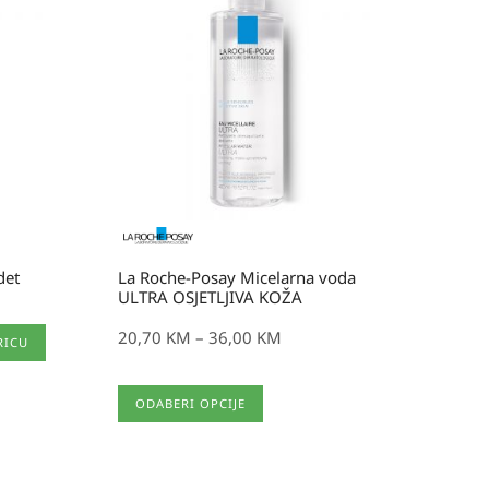
cijena:
od
20,70 KM
do
36,00 KM
det
La Roche-Posay Micelarna voda
ULTRA OSJETLJIVA KOŽA
20,70
KM
–
36,00
KM
RICU
Ovaj
ODABERI OPCIJE
proizvod
ima
više