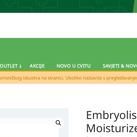
OUTLET
AKCIJE
NOVO U CVITU
SAVJETI & NOV
orisničkog iskustva na stranici. Ukoliko nastavite s pregledavanj
Embryolis
Embryolisse
Mattifying
Moisturiz
Moisturizer