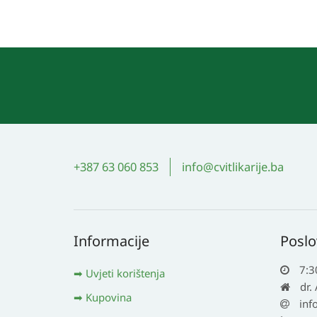
+387 63 060 853
info@cvitlikarije.ba
Informacije
Poslo
7:3
Uvjeti korištenja
dr.
Kupovina
inf