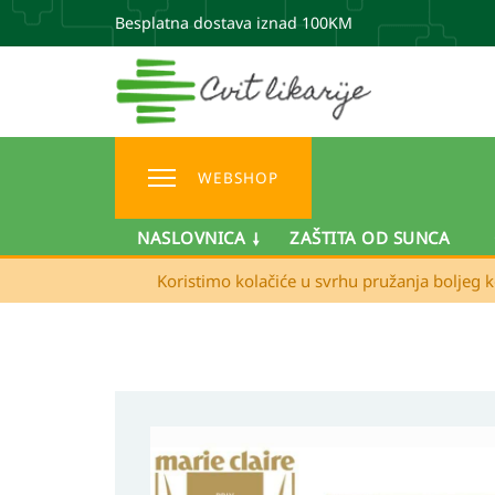
Besplatna dostava iznad 100KM
WEBSHOP
NASLOVNICA
ZAŠTITA OD SUNCA
Koristimo kolačiće u svrhu pružanja boljeg k