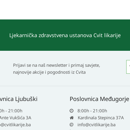
Ljekarnička zdravstvena ustanova Cvit likarije
Prijavi se na naš newsletter i primaj savjete,
najnovije akcije i pogodnosti iz Cvita
vnica Ljubuški
Poslovnica Međugorje
0h - 21:00h
8:00h - 21:00h
 Ante Vukšića 3A
Kardinala Stepinca 37A
o@cvitlikarije.ba
info@cvitlikarije.ba