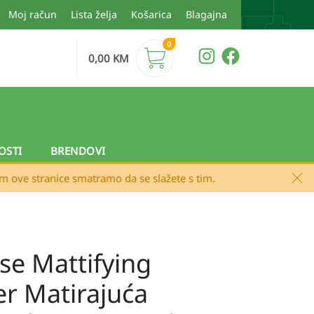
Moj račun
Lista želja
Košarica
Blagajna
0
0,00
KM
OSTI
BRENDOVI
em ove stranice smatramo da se slažete s tim.
se Mattifying
er Matirajuća