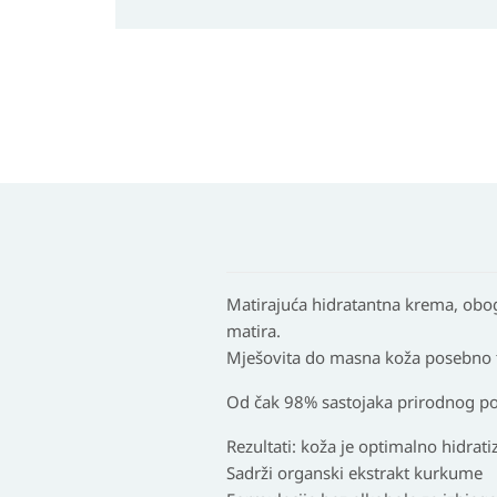
Matirajuća hidratantna krema, obog
matira.
Mješovita do masna koža posebno t
Od čak 98% sastojaka prirodnog po
Rezultati: koža je optimalno hidrati
Sadrži organski ekstrakt kurkume