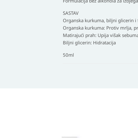
Formulacija bez alkohola za izbjegav
SASTAV
Organska kurkuma, biljni glicerin i 
Organska kurkuma: Protiv mrlja, pr
Matirajući prah: Upija višak sebuma
Biljni glicerin: Hidratacija
50ml