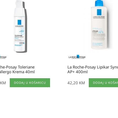
he-Posay Toleriane
La Roche-Posay Lipikar Syn
llergo Krema 40ml
AP+ 400ml
KM
42,20
KM
DODAJ U KOŠARICU
DODAJ U KOŠA