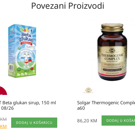
Povezani Proizvodi
na
utna
a
a
0 KM.
0 KM.
%
 Beta glukan sirup, 150 ml
Solgar Thermogenic Compl
: 08/26
a60
KM
86,20
KM
DODAJ U KOŠA
DODAJ U KOŠARICU
KM