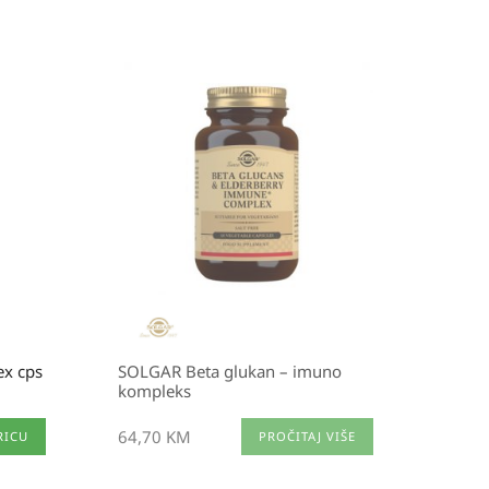
ex cps
SOLGAR Beta glukan – imuno
kompleks
64,70
KM
RICU
PROČITAJ VIŠE