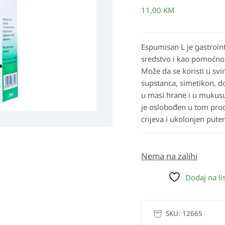
11,00
KM
Espumisan L je
gastroint
sredstvo i kao pomoćno 
Može da se koristi u sv
supstanca, simetikon, d
u masi hrane i u mukusu 
je oslobođen u tom proc
crijeva i ukolonjen pute
Nema na zalihi
Dodaj na lis
SKU:
12665