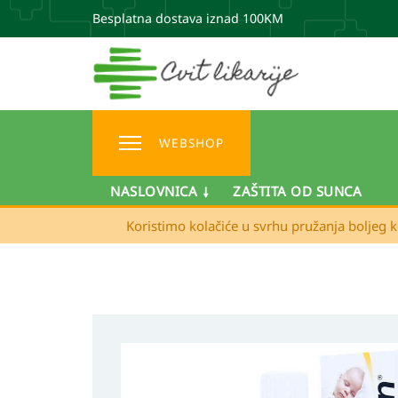
Besplatna dostava iznad 100KM
WEBSHOP
NASLOVNICA
ZAŠTITA OD SUNCA
Koristimo kolačiće u svrhu pružanja boljeg k