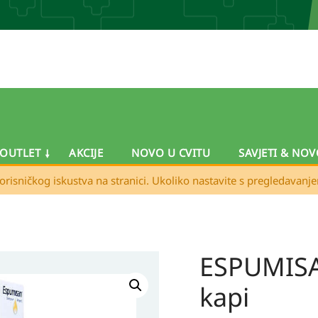
OUTLET
AKCIJE
NOVO U CVITU
SAVJETI & NOV
orisničkog iskustva na stranici. Ukoliko nastavite s pregledavanj
ESPUMISA
kapi