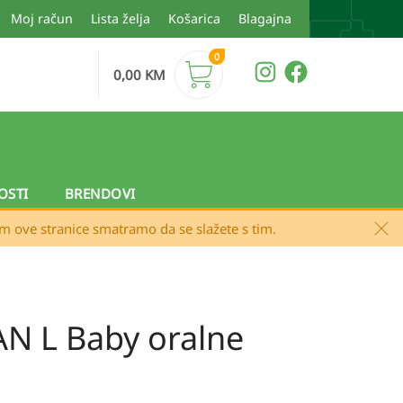
Moj račun
Lista želja
Košarica
Blagajna
0
0,00
KM
OSTI
BRENDOVI
em ove stranice smatramo da se slažete s tim.
N L Baby oralne