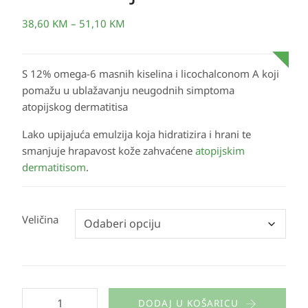
38,60
KM
–
51,10
KM
S 12% omega-6 masnih kiselina i licochalconom A koji
pomažu u ublažavanju neugodnih simptoma
atopijskog dermatitisa
Lako upijajuća emulzija koja hidratizira i hrani te
smanjuje hrapavost kože zahvaćene
atopijskim
dermatitisom
.
Veličina
DODAJ U KOŠARICU