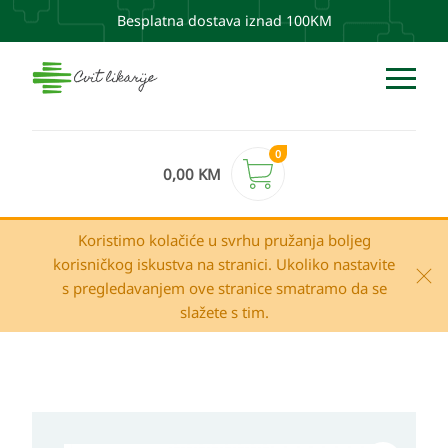
Besplatna dostava iznad 100KM
0
0,00
KM
Koristimo kolačiće u svrhu pružanja boljeg
korisničkog iskustva na stranici. Ukoliko nastavite
s pregledavanjem ove stranice smatramo da se
slažete s tim.
Raspon
Eucerin