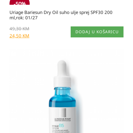
-
50
%
Uriage Bariesun Dry Oil suho ulje sprej SPF30 200
ml,rok: 01/27
49,30
KM
DODAJ U KOŠARICU
24,50
KM