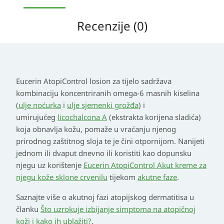
Recenzije (0)
Eucerin AtopiControl losion za tijelo sadržava
kombinaciju koncentriranih omega-6 masnih kiselina
(
ulje noćurka
i
ulje sjemenki grožđa
) i
umirujućeg
licochalcona A
(ekstrakta korijena sladića)
koja obnavlja kožu, pomaže u vraćanju njenog
prirodnog zaštitnog sloja te je čini otpornijom. Nanijeti
jednom ili dvaput dnevno ili koristiti kao dopunsku
njegu uz korištenje
Eucerin AtopiControl Akut kreme za
njegu kože sklone crvenilu
tijekom
akutne faze
.
Saznajte više o akutnoj fazi atopijskog dermatitisa u
članku
Što uzrokuje izbijanje simptoma na atopičnoj
koži i kako ih ublažiti?
.