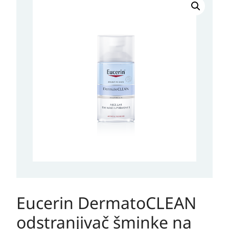
DermatoCLEAN
odstranjivač
šminke
na
očima
125ml
količina
Eucerin DermatoCLEAN
odstranjivač šminke na