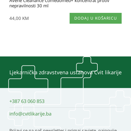
Avène Cleanance Comedomed+ koncentrat protiv
nepravilnosti 30 ml
44,00
KM
DODAJ U KOŠARICU
Ljekarnička zdravstvena ustanova Cvit likarije
+387 63 060 853
info@cvitlikarije.ba
Prijavi se na naš newsletter i primaj savjete, najnovije