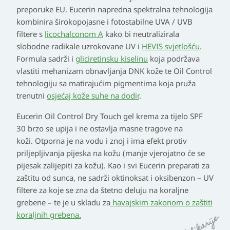
preporuke EU. Eucerin
napredna spektralna tehnologija
kombinira širokopojasne i fotostabilne UVA / UVB
filtere
s
licochalconom A
kako bi neutralizirala
slobodne radikale uzrokovane UV i
HEVIS svjetlošću
.
Formula sadrži i
gliciretinsku kiselinu
koja podržava
vlastiti mehanizam obnavljanja DNK kože te Oil Control
tehnologiju sa matirajućim pigmentima koja pruža
trenutni
osjećaj kože suhe na dodir
.
Eucerin Oil Control Dry Touch gel krema za tijelo SPF
30 brzo se upija i ne ostavlja masne tragove na
koži.
Otporna je na vodu i znoj i ima efekt protiv
priljepljivanja pijeska na kožu
(manje vjerojatno će se
pijesak zalijepiti za kožu). Kao i svi Eucerin preparati za
zaštitu od sunca, ne sadrži oktinoksat i oksibenzon – UV
filtere za koje se zna da štetno deluju na koraljne
grebene – te je u skladu za
havajskim zakonom o zaštiti
koraljnih grebena.