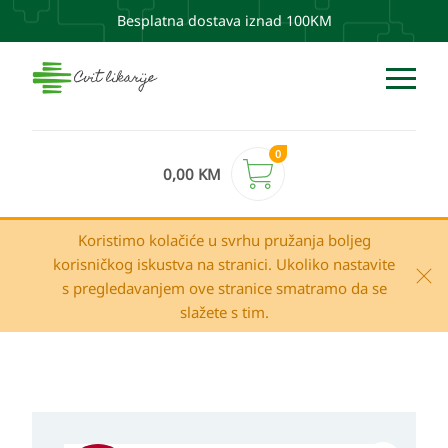
Besplatna dostava iznad 100KM
0
0,00
KM
Koristimo kolačiće u svrhu pružanja boljeg
korisničkog iskustva na stranici. Ukoliko nastavite
s pregledavanjem ove stranice smatramo da se
slažete s tim.
Izvorna
Trenutna
Eucerin