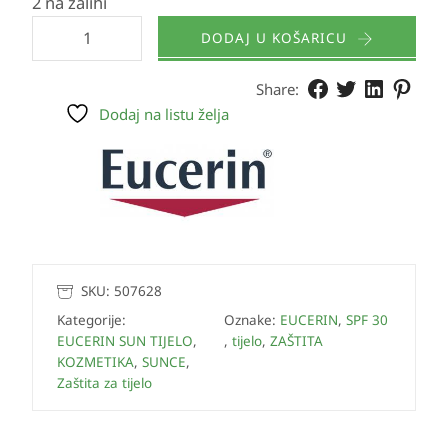
2 na zalihi
DODAJ U KOŠARICU
Share:
Dodaj na listu želja
SKU:
507628
Kategorije:
Oznake:
EUCERIN
,
SPF 30
EUCERIN SUN TIJELO
,
,
tijelo
,
ZAŠTITA
KOZMETIKA
,
SUNCE
,
Zaštita za tijelo