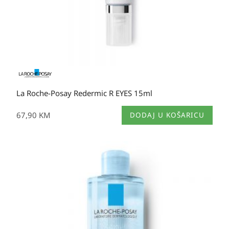
La Roche-Posay Redermic R EYES 15ml
67,90
KM
DODAJ U KOŠARICU
Raspon
cijena:
od
20,80 KM
do
36,60 KM