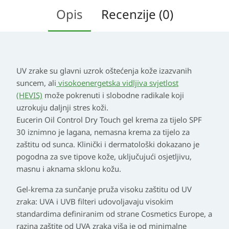
Opis
Recenzije (0)
UV zrake su glavni uzrok oštećenja kože izazvanih
suncem, ali
visokoenergetska vidljiva svjetlost
(HEVIS)
može pokrenuti i slobodne radikale koji
uzrokuju daljnji stres koži.
Eucerin Oil Control Dry Touch gel krema za tijelo SPF
30 iznimno je lagana, nemasna krema za tijelo za
zaštitu od sunca. Klinički i dermatološki dokazano je
pogodna za sve tipove kože, uključujući osjetljivu,
masnu i aknama sklonu kožu.
Gel-krema za sunčanje pruža visoku zaštitu od UV
zraka: UVA i UVB filteri udovoljavaju visokim
standardima definiranim od strane Cosmetics Europe, a
razina zaštite od UVA zraka viša je od minimalne