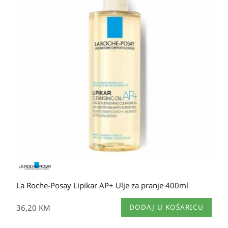
se
mogu
odabrati
na
stranici
proizvoda
La Roche-Posay Lipikar AP+ Ulje za pranje 400ml
36,20
KM
DODAJ U KOŠARICU