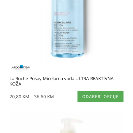
La Roche-Posay Micelarna voda ULTRA REAKTIVNA
KOŽA
Ovaj
20,80
KM
–
36,60
KM
ODABERI OPCIJE
proizvod
ima
više
varijanti.
Opcije