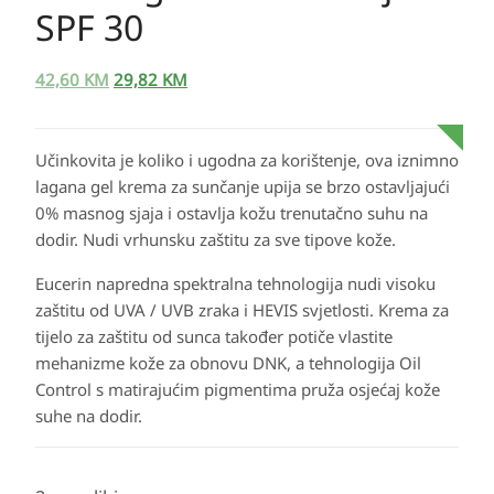
SPF 30
42,60
KM
29,82
KM
Učinkovita je koliko i ugodna za korištenje, ova iznimno
lagana gel krema za sunčanje upija se brzo ostavljajući
0% masnog sjaja i ostavlja kožu trenutačno suhu na
dodir. Nudi vrhunsku zaštitu za sve tipove kože.
Eucerin napredna spektralna tehnologija nudi visoku
zaštitu od UVA / UVB zraka i HEVIS svjetlosti. Krema za
tijelo za zaštitu od sunca također potiče vlastite
mehanizme kože za obnovu DNK, a tehnologija Oil
Control s matirajućim pigmentima pruža osjećaj kože
suhe na dodir.