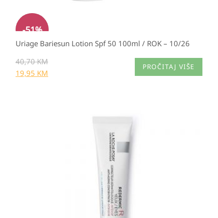
-
51
%
Uriage Bariesun Lotion Spf 50 100ml / ROK – 10/26
40,70
KM
PROČITAJ VIŠE
19,95
KM