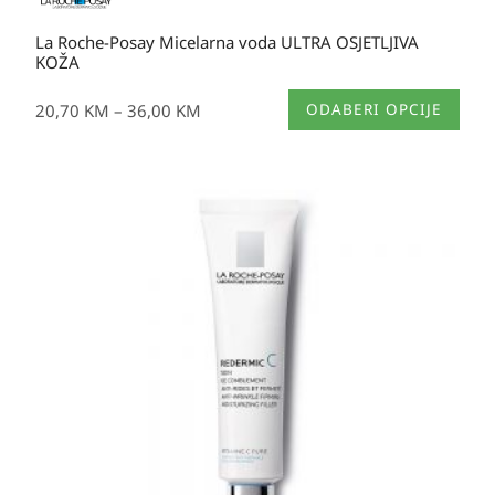
La Roche-Posay Micelarna voda ULTRA OSJETLJIVA
KOŽA
Ovaj
20,70
KM
–
36,00
KM
ODABERI OPCIJE
proizvod
ima
više
varijanti.
Opcije
se
mogu
odabrati
na
stranici
proizvoda