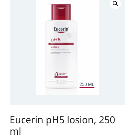
pH5
losion,
250
ml
količina
Eucerin pH5 losion, 250
ml