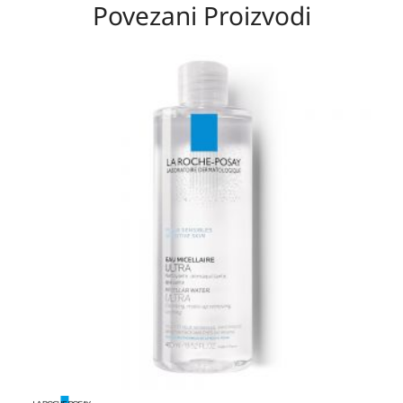
Povezani Proizvodi
Raspon
cijena:
od
20,70 KM
do
36,00 KM