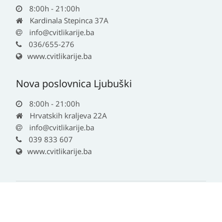
8:00h - 21:00h
Kardinala Stepinca 37A
info@cvitlikarije.ba
036/655-276
www.cvitlikarije.ba
Nova poslovnica Ljubuški
8:00h - 21:00h
Hrvatskih kraljeva 22A
info@cvitlikarije.ba
039 833 607
www.cvitlikarije.ba
© 2026 - Cvit likarije | All rights reserved
Informacije na ovoj stranici nisu zamjena za liječnički pregled ili savjet
ljekarnika.