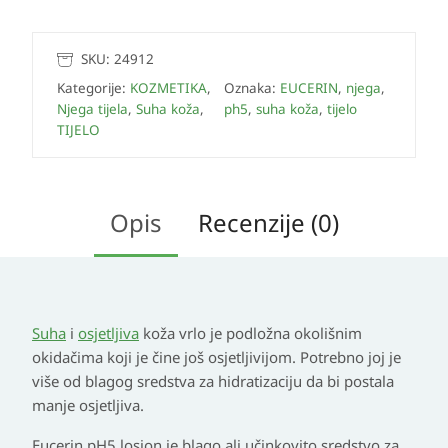
SKU:
24912
Kategorije:
KOZMETIKA
,
Oznaka:
EUCERIN
,
njega
,
Njega tijela
,
Suha koža
,
ph5
,
suha koža
,
tijelo
TIJELO
Opis
Recenzije (0)
Suha
i
osjetljiva
koža vrlo je podložna okolišnim
okidačima koji je čine još osjetljivijom. Potrebno joj je
više od blagog sredstva za hidratizaciju da bi postala
manje osjetljiva.
Eucerin pH5 losion je blago ali učinkovito sredstvo za