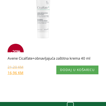
mogu
21,20 KM.
odabrati
na
stranici
proizvoda
-20%
Avene Cicalfate+obnavljajuća zaštitna krema 40 ml
21,20
KM
DODAJ U KOŠARICU
16,96
KM