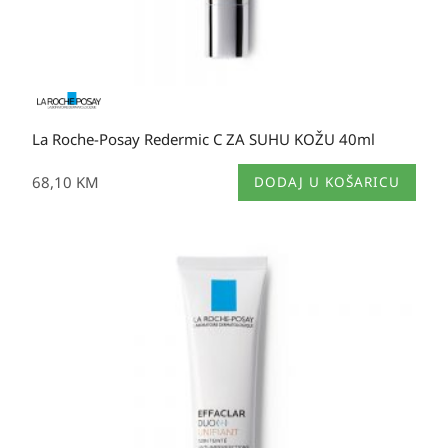
La Roche-Posay Redermic C ZA SUHU KOŽU 40ml
68,10
KM
DODAJ U KOŠARICU
Raspon
cijena:
od
39,50 KM
do
41,00 KM