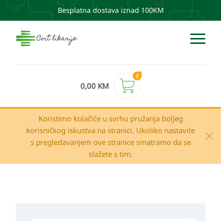
Besplatna dostava iznad 100KM
0
0,00
KM
Koristimo kolačiće u svrhu pružanja boljeg
korisničkog iskustva na stranici. Ukoliko nastavite
s pregledavanjem ove stranice smatramo da se
slažete s tim.
Raspon
Eucerin