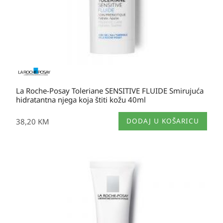
La Roche-Posay Toleriane SENSITIVE FLUIDE Smirujuća
hidratantna njega koja štiti kožu 40ml
38,20
KM
DODAJ U KOŠARICU