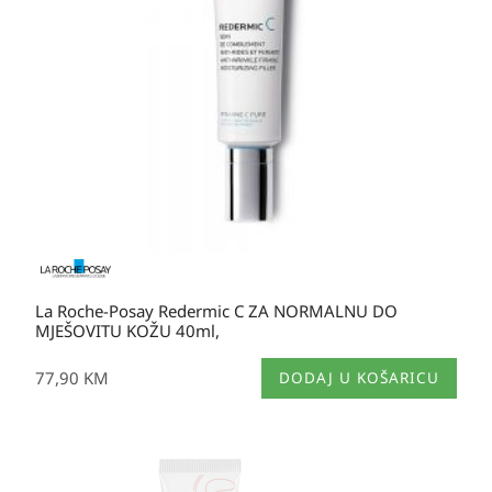
La Roche-Posay Redermic C ZA NORMALNU DO
MJEŠOVITU KOŽU 40ml,
77,90
KM
DODAJ U KOŠARICU
Izvorna
Trenutna
cijena
cijena