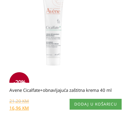
bila
je:
je:
21,20 KM.
21,20 KM.
-20%
Avene Cicalfate+obnavljajuća zaštitna krema 40 ml
21,20
KM
DODAJ U KOŠARICU
16,96
KM
Izvorna
Trenutna