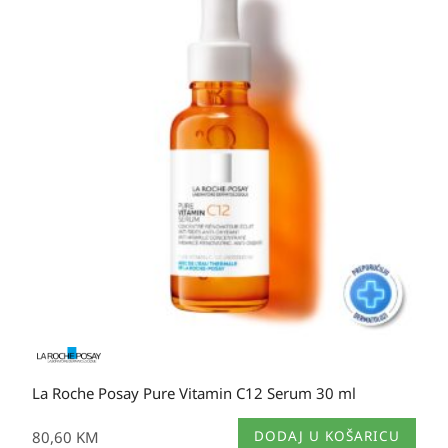
La Roche Posay Pure Vitamin C12 Serum 30 ml
80,60
KM
DODAJ U KOŠARICU