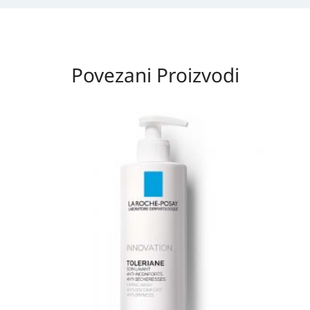
Povezani Proizvodi
Raspon
cijena:
od
29,65 KM
do
37,60 KM