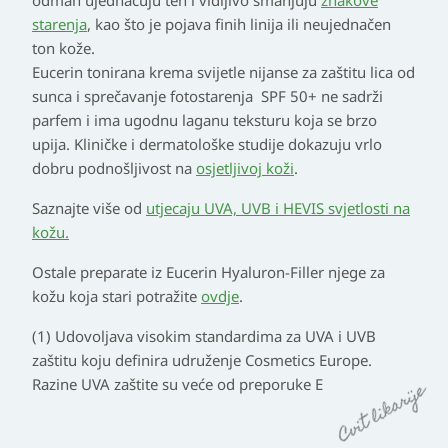
starenja
, kao što je pojava finih linija ili neujednačen
ton kože.
Eucerin tonirana krema svijetle nijanse za zaštitu lica od
sunca i sprečavanje fotostarenja SPF 50+ ne sadrži
parfem i ima ugodnu laganu teksturu koja se brzo
upija. Kliničke i dermatološke studije dokazuju vrlo
dobru podnošljivost na
osjetljivoj koži
.
Saznajte više od
utjecaju UVA, UVB i HEVIS svjetlosti na
kožu.
Ostale preparate iz Eucerin Hyaluron-Filler njege za
kožu koja stari potražite
ovdje
.
(1) Udovoljava visokim standardima za UVA i UVB
zaštitu koju definira udruženje Cosmetics Europe.
Razine UVA zaštite su veće od preporuke E