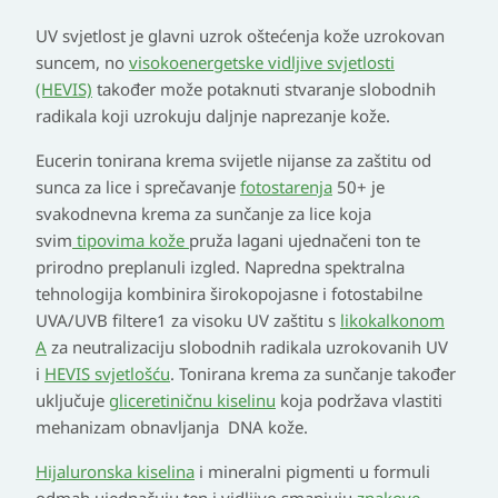
UV svjetlost je glavni uzrok oštećenja kože uzrokovan
suncem, no
visokoenergetske vidljive svjetlosti
(HEVIS)
također može potaknuti stvaranje slobodnih
radikala koji uzrokuju daljnje naprezanje kože.
Eucerin tonirana krema svijetle nijanse za zaštitu od
sunca za lice i sprečavanje
fotostarenja
50+ je
svakodnevna krema za sunčanje za lice koja
svim
tipovima kože
pruža lagani ujednačeni ton te
prirodno preplanuli izgled.
Napredna spektralna
tehnologija kombinira širokopojasne i fotostabilne
UVA/UVB filtere
1
za visoku UV zaštitu s
likokalkonom
A
za neutralizaciju slobodnih radikala uzrokovanih UV
i
HEVIS svjetlošću
. Tonirana krema za sunčanje također
uključuje
gliceretiničnu kiselinu
koja podržava vlastiti
mehanizam obnavljanja DNA kože.
Hijaluronska kiselina
i mineralni pigmenti u formuli
odmah ujednačuju ten i vidljivo smanjuju
znakove