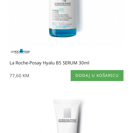
proizvoda
La Roche-Posay Hyalu B5 SERUM 30ml
77,60
KM
DODAJ U KOŠARICU