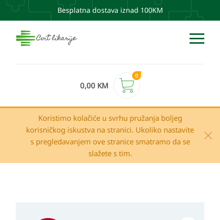
Besplatna dostava iznad 100KM
0
0,00
KM
Koristimo kolačiće u svrhu pružanja boljeg
korisničkog iskustva na stranici. Ukoliko nastavite
s pregledavanjem ove stranice smatramo da se
slažete s tim.
Izvorna
Trenutna
Eucerin