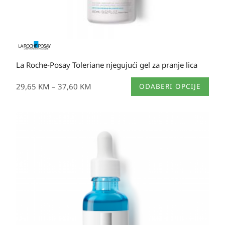
La Roche-Posay Toleriane njegujući gel za pranje lica
Ovaj
29,65
KM
–
37,60
KM
ODABERI OPCIJE
proizvod
ima
više
varijanti.
Opcije
se
mogu
odabrati
na
stranici