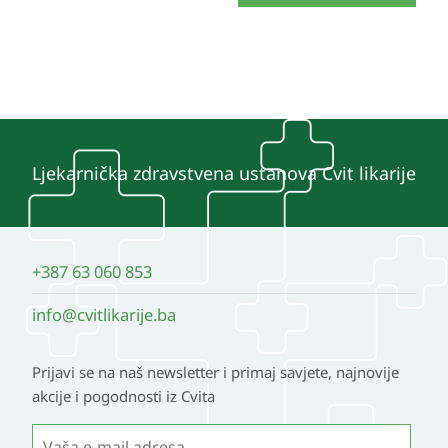
Ljekarnička zdravstvena ustanova Cvit likarije
+387 63 060 853
info@cvitlikarije.ba
Prijavi se na naš newsletter i primaj savjete, najnovije
akcije i pogodnosti iz Cvita