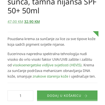
sunca, tamna nijansa SPF
50+ 50ml
47,00
KM
32,90
KM
Pouzdana krema za sunčanje za lice za sve tipove kože
koja sadrži pigment svijetle nijanse.
Eucerinova napredna spektralna tehnologija nudi
visoko do vrlo visoki faktor UVA/UVB zaštite i zaštitu
od
visokoenergetske vidljive svjetlosti (HEVIS)
. Krema
za sunčanje podržava mehanizam obnavljanja DNA
kože, smanjuje
znakove starenja kože
i ujednačuje ten.
DODAJ U KOŠARICU