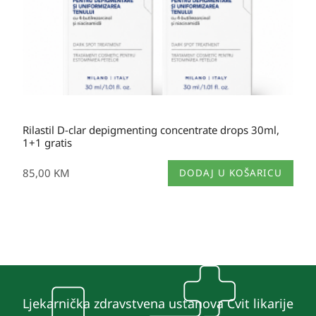
Rilastil D-clar depigmenting concentrate drops 30ml,
1+1 gratis
85,00
KM
DODAJ U KOŠARICU
Ljekarnička zdravstvena ustanova Cvit likarije