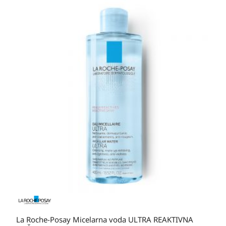
Raspon
cijena:
od
20,80 KM
do
36,60 KM
La Roche-Posay Micelarna voda ULTRA REAKTIVNA