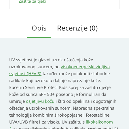
,
Zaštita za tijelo
Opis
Recenzije (0)
UV svjetlost je glavni uzrok oštećenja kože
uzrokovanog suncem, no
visokoenergetski vidljiva
svjetlost (HEVIS)
također može potaknuti slobodne
radikale koji uzrokuju daljnje naprezanje kože.
Eucerin Sensitive Protect Kids sprej za zaštitu dječje
kože od sunca SPF 50+ posebno je formuliran da
umiruje
osjetljivu kožu
i štiti od opeklina i dugotrajnih
oštećenja uzrokovanih suncem.
Napredna spektralna
tehnologija kombinira širokopojasne i fotostabilne
UVA/UVB filtre1 za visoku UV zaštitu s
likokalkonom
A
za neutraliziranje slobodnih radikala uzrokovanih UV