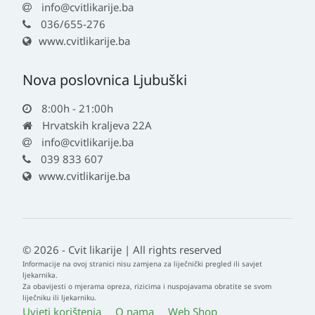
info@cvitlikarije.ba
036/655-276
www.cvitlikarije.ba
Nova poslovnica Ljubuški
8:00h - 21:00h
Hrvatskih kraljeva 22A
info@cvitlikarije.ba
039 833 607
www.cvitlikarije.ba
© 2026 - Cvit likarije | All rights reserved
Informacije na ovoj stranici nisu zamjena za liječnički pregled ili savjet
ljekarnika.
Za obavijesti o mjerama opreza, rizicima i nuspojavama obratite se svom
liječniku ili ljekarniku.
Uvjeti korištenja
O nama
Web Shop