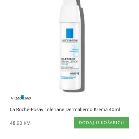
La Roche-Posay Toleriane Dermallergo Krema 40ml
48,90
KM
DODAJ U KOŠARICU