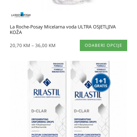
La Roche-Posay Micelarna voda ULTRA OSJETLJIVA
KOŽA
Ovaj
20,70
KM
–
36,00
KM
ODABERI OPCIJE
proizvod
ima
više
varijanti.
Opcije
se
mogu
odabrati
na
stranici
proizvoda