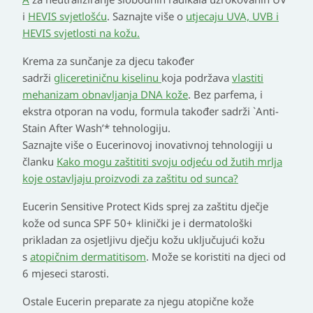
i
HEVIS svjetlošću
. Saznajte više o
utjecaju UVA, UVB i
HEVIS svjetlosti na kožu.
Krema za sunčanje za djecu također
sadrži
gliceretiničnu kiselinu
koja podržava
vlastiti
mehanizam obnavljanja DNA kože
. Bez parfema, i
ekstra otporan na vodu, formula također sadrži `Anti-
Stain After Wash’* tehnologiju.
Saznajte više o Eucerinovoj inovativnoj tehnologiji u
članku
Kako mogu zaštititi svoju odjeću od žutih mrlja
koje ostavljaju proizvodi za zaštitu od sunca?
Eucerin Sensitive Protect Kids sprej za zaštitu dječje
kože od sunca SPF 50+ klinički je i dermatološki
prikladan za osjetljivu dječju kožu uključujući kožu
s
atopičnim dermatitisom
. Može se koristiti na djeci od
6 mjeseci starosti.
Ostale Eucerin preparate za njegu atopične kože