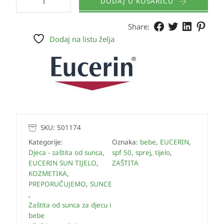
DODAJ U KOŠARICU
Share:
Dodaj na listu želja
SKU:
501174
Kategorije:
Oznaka:
bebe
,
EUCERIN
,
Djeca - zaštita od sunca
,
spf 50
,
sprej
,
tijelo
,
EUCERIN SUN TIJELO
,
ZAŠTITA
KOZMETIKA
,
PREPORUČUJEMO
,
SUNCE
,
Zaštita od sunca za djecu i
bebe