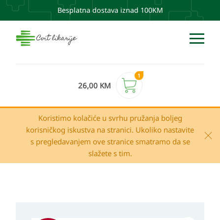
Besplatna dostava iznad 100KM
1
26,00
KM
Koristimo kolačiće u svrhu pružanja boljeg
korisničkog iskustva na stranici. Ukoliko nastavite
s pregledavanjem ove stranice smatramo da se
slažete s tim.
Izvorna
Trenutna
Eucerin