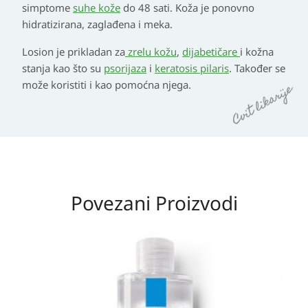
simptome
suhe kože
do 48 sati. Koža je ponovno
hidratizirana, zaglađena i meka.
Losion je prikladan za
zrelu kožu
,
dijabetičare
i kožna
stanja kao što su
psorijaza
i
keratosis pilaris
. Također se
može koristiti i kao pomoćna njega.
Povezani Proizvodi
Raspon
cijena:
od
20,70 KM