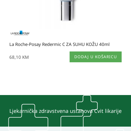
La Roche-Posay Redermic C ZA SUHU KOŽU 40ml
68,10
KM
DODAJ U KOŠARICU
Ljekarnička zdravstvena ustanova Cvit likarije