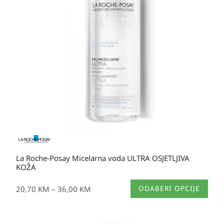
do
36,00 KM
La Roche-Posay Micelarna voda ULTRA OSJETLJIVA
KOŽA
Ovaj
20,70
KM
–
36,00
KM
ODABERI OPCIJE
proizvod
ima
više