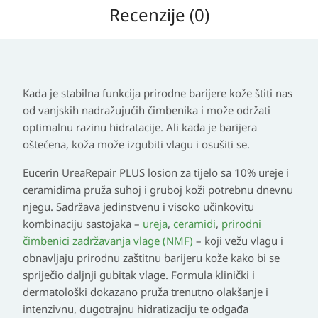
Recenzije (0)
Kada je stabilna funkcija prirodne barijere kože štiti nas
od vanjskih nadražujućih čimbenika i može održati
optimalnu razinu hidratacije. Ali kada je barijera
oštećena, koža može izgubiti vlagu i osušiti se.
Eucerin UreaRepair PLUS losion za tijelo sa 10% ureje i
ceramidima pruža suhoj i gruboj koži potrebnu dnevnu
njegu. Sadržava jedinstvenu i visoko učinkovitu
kombinaciju sastojaka –
ureja
,
ceramidi
,
prirodni
čimbenici zadržavanja vlage (NMF)
– koji vežu vlagu i
obnavljaju prirodnu zaštitnu barijeru kože kako bi se
spriječio daljnji gubitak vlage. Formula klinički i
dermatološki dokazano pruža trenutno olakšanje i
intenzivnu, dugotrajnu hidratizaciju te odgađa