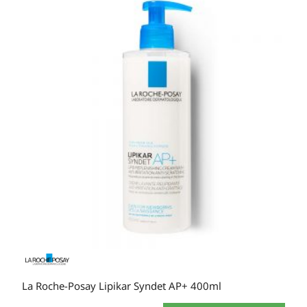
varijanti.
Opcije
se
mogu
odabrati
na
stranici
proizvoda
La Roche-Posay Lipikar Syndet AP+ 400ml