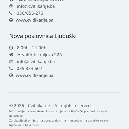
info@cvitlikarije.ba
036/655-276
www.cvitlikarije.ba
Nova poslovnica Ljubuški
8:00h - 21:00h
Hrvatskih kraljeva 22A
info@cvitlikarije.ba
039 833 607
www.cvitlikarije.ba
© 2026 - Cvit likarije | All rights reserved
Informacije na ovoj stranici nisu zamjena za liječnički pregled ili savjet
ljekarnika.
Za obavijesti o mjerama opreza, rizicima i nuspojavama obratite se svom
liječniku ili ljekarniku.