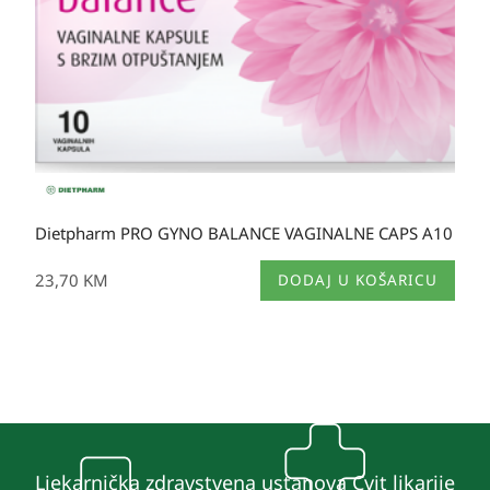
Dietpharm PRO GYNO BALANCE VAGINALNE CAPS A10
23,70
KM
DODAJ U KOŠARICU
Ljekarnička zdravstvena ustanova Cvit likarije