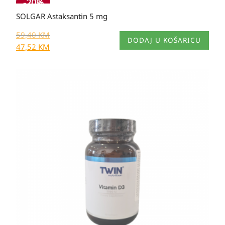
-20%
SOLGAR Astaksantin 5 mg
59,40
KM
DODAJ U KOŠARICU
47,52
KM