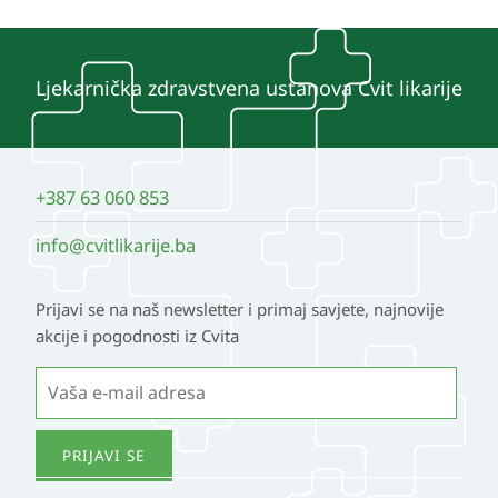
Ljekarnička zdravstvena ustanova Cvit likarije
+387 63 060 853
info@cvitlikarije.ba
Prijavi se na naš newsletter i primaj savjete, najnovije
akcije i pogodnosti iz Cvita