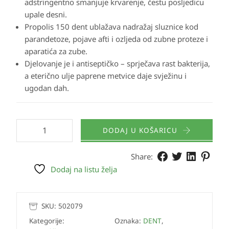
adstringentno smanjuje krvarenje, čestu posljedicu
upale desni.
Propolis 150 dent ublažava nadražaj sluznice kod
parandetoze, pojave afti i ozljeda od zubne proteze i
aparatića za zube.
Djelovanje je i antiseptičko – sprječava rast bakterija,
a eterično ulje paprene metvice daje svježinu i
ugodan dah.
DODAJ U KOŠARICU
Share:
Dodaj na listu želja
SKU:
502079
Kategorije:
Oznaka:
DENT
,