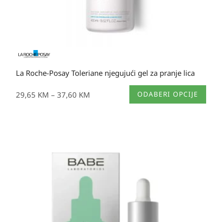
La Roche-Posay Toleriane njegujući gel za pranje lica
Ovaj
29,65
KM
–
37,60
KM
ODABERI OPCIJE
proizvod
ima
više
varijanti.
Opcije
se
mogu
odabrati
na