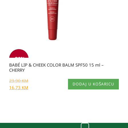
-30%
BABÉ LIP & CHEEK COLOR BALM SPF50 15 ml –
CHERRY
23,90
KM
DODAJ U KOŠARICU
16,73
KM