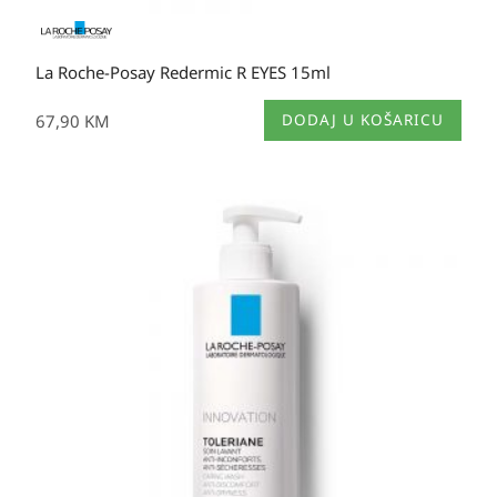
La Roche-Posay Redermic R EYES 15ml
67,90
KM
DODAJ U KOŠARICU
Raspon
cijena:
od
29,65 KM
do
37,60 KM