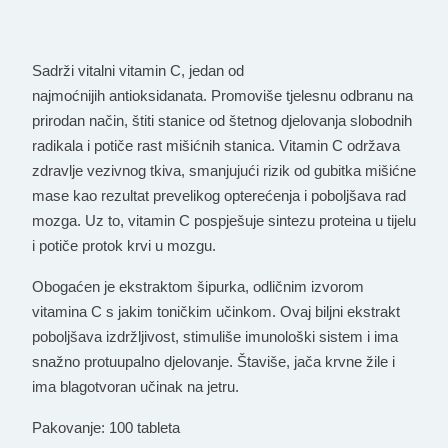
Sadrži
vitalni vitamin C
, jedan od
najmoćnijih
antioksidanata
. Promoviše tjelesnu odbranu na
prirodan način, štiti stanice od štetnog djelovanja slobodnih
radikala i potiče rast mišićnih stanica. Vitamin C održava
zdravlje vezivnog tkiva, smanjujući rizik od gubitka mišićne
mase kao rezultat prevelikog opterećenja i poboljšava rad
mozga. Uz to, vitamin C pospješuje sintezu proteina u tijelu
i potiče protok krvi u mozgu.
Obogaćen je ekstraktom
šipurka
, odličnim izvorom
vitamina C s jakim toničkim učinkom. Ovaj biljni ekstrakt
poboljšava izdržljivost, stimuliše imunološki sistem i ima
snažno protuupalno djelovanje. Štaviše, jača krvne žile i
ima blagotvoran učinak na jetru.
Pakovanje
: 100 tableta