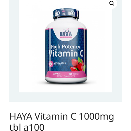
Vitamin
C
1000mg
tbl
a100
količina
HAYA Vitamin C 1000mg
tbl a100