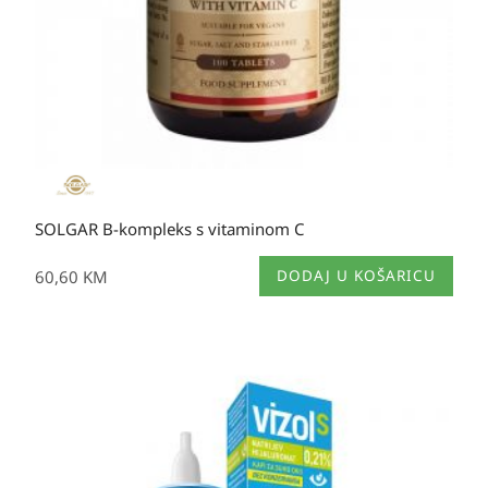
SOLGAR B-kompleks s vitaminom C
60,60
KM
DODAJ U KOŠARICU