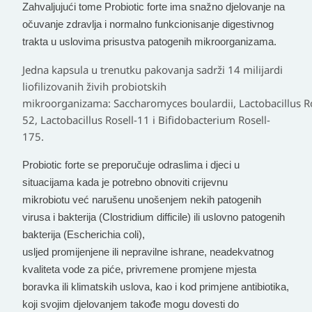
Zahvaljujući tome Probiotic forte ima snažno djelovanje na
očuvanje zdravlja i normalno funkcionisanje digestivnog
trakta u uslovima prisustva patogenih mikroorganizama.
Jedna kapsula u trenutku pakovanja sadrži 14 milijardi
liofilizovanih živih probiotskih
mikroorganizama: Saccharomyces boulardii, Lactobacillus Ro
52, Lactobacillus Rosell-11 i Bifidobacterium Rosell-
175.
Probiotic forte se preporučuje odraslima i djeci u
situacijama kada je potrebno obnoviti crijevnu
mikrobiotu već narušenu unošenjem nekih patogenih
virusa i bakterija (Clostridium difficile) ili uslovno patogenih
bakterija (Escherichia coli),
usljed promijenjene ili nepravilne ishrane, neadekvatnog
kvaliteta vode za piće, privremene promjene mjesta
boravka ili klimatskih uslova, kao i kod primjene antibiotika,
koji svojim djelovanjem takođe mogu dovesti do