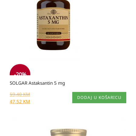
je:
59,40 KM.
59,40 KM.
-20%
SOLGAR Astaksantin 5 mg
59,40
KM
DODAJ U KOŠARICU
47,52
KM