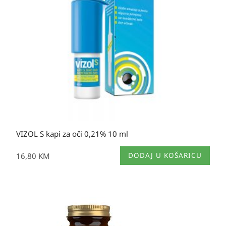
VIZOL S kapi za oči 0,21% 10 ml
16,80
KM
DODAJ U KOŠARICU
Izvorna
Trenutna
cijena
cijena
bila
je: