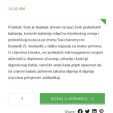
16,60
KM
Probiotic
forte je dodatak ishrani na bazi živih probiotskih
bakterija, korisnih bakterija mliječno-kiselinskog vrenja i
probiotskog kvasca po imenu Saccharomyces
boulardii (S. boulardii) u obliku kapsula za oralnu primenu.
U crijevima čoveka, ovi probiotski mikroorganizmi svojom
aktivnošću doprinose očuvanju zdravlja i funkcije
digestivnog trakta, naročito onda kada prijeti opasnost da
se crijevni balans poremeti (akutna dijareja ili dijareja
izazvana primjenom antibiotika).
DODAJ U KOŠARICU
Share: