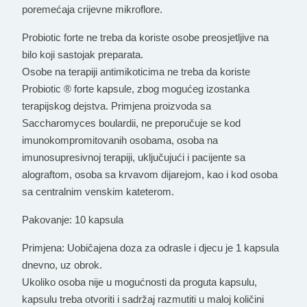
poremećaja crijevne mikroflore.
Probiotic forte ne treba da koriste osobe preosjetljive na
bilo koji sastojak preparata.
Osobe na terapiji antimikoticima ne treba da koriste
Probiotic ® forte kapsule, zbog mogućeg izostanka
terapijskog dejstva. Primjena proizvoda sa
Saccharomyces boulardii, ne preporučuje se kod
imunokompromitovanih osobama, osoba na
imunosupresivnoj terapiji, uključujući i pacijente sa
alograftom, osoba sa krvavom dijarejom, kao i kod osoba
sa centralnim venskim kateterom.
Pakovanje: 10 kapsula
Primjena: Uobičajena doza za odrasle i djecu je 1 kapsula
dnevno, uz obrok.
Ukoliko osoba nije u mogućnosti da proguta kapsulu,
kapsulu treba otvoriti i sadržaj razmutiti u maloj količini