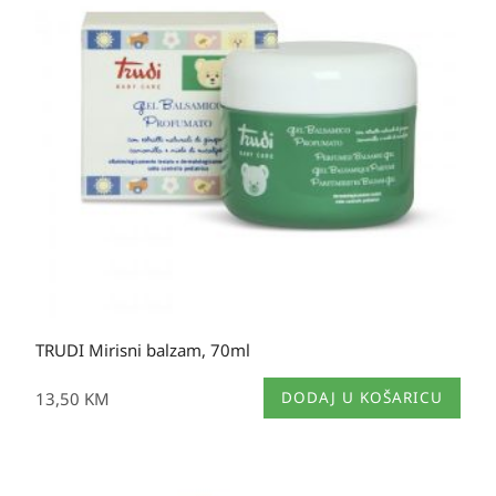
TRUDI Mirisni balzam, 70ml
13,50
KM
DODAJ U KOŠARICU
Izvorna
Trenutna