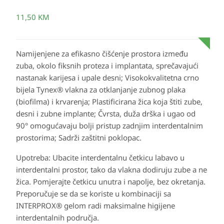
11,50
KM
Namijenjene za efikasno čišćenje prostora između
zuba, okolo fiksnih proteza i implantata, sprečavajući
nastanak karijesa i upale desni; Visokokvalitetna crno
bijela Tynex® vlakna za otklanjanje zubnog plaka
(biofilma) i krvarenja; Plastificirana žica koja štiti zube,
desni i zubne implante; Čvrsta, duža drška i ugao od
90° omogućavaju bolji pristup zadnjim interdentalnim
prostorima; Sadrži zaštitni poklopac.
Upotreba
: Ubacite interdentalnu četkicu labavo u
interdentalni prostor, tako da vlakna dodiruju zube a ne
žica. Pomjerajte četkicu unutra i napolje, bez okretanja.
Preporučuje se da se koriste u kombinaciji sa
INTERPROX® gelom radi maksimalne higijene
interdentalnih područja.